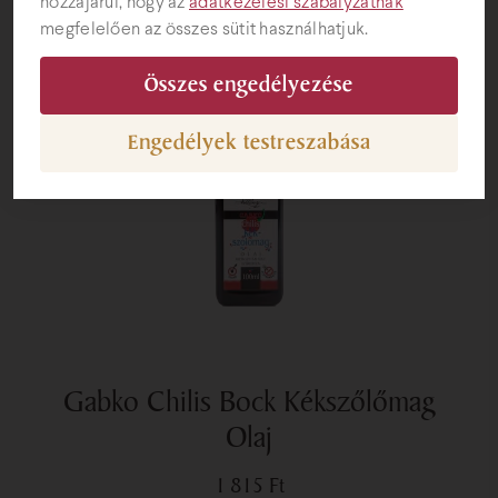
hozzájárul, hogy az
adatkezelési szabályzatnak
megfelelően az összes sütit használhatjuk.
Ajándéktárgyak
Összes engedélyezése
Engedélyek testreszabása
Gabko Chilis Bock Kékszőlőmag
Olaj
1 815
Ft