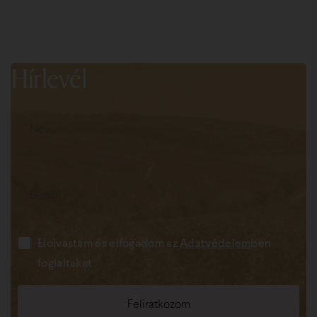
Hírlevél
Elolvastam és elfogadom az
Adatvédelem
ben
foglaltakat