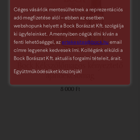
Céges vásárlók mentesülhetnek a reprezentációs
adó megfizetése alól – ebben az esetben
webshopunk helyett a Bock Borászat Kft. szolgálja
ki ügyfeleinket. Amennyiben cégük élni kíván a
fenti lehetőséggel, az
ertekesites@bock.hu
email
címre legyenek kedvesek írni. Kollégánk elküldi a
Bock Borászat Kft. aktuális forgalmi tételeit, árait.
Bock Kékszőlőmagos kényeztető
Együttműködésüket köszönjük!
ajándékcsomag
8 000
Ft