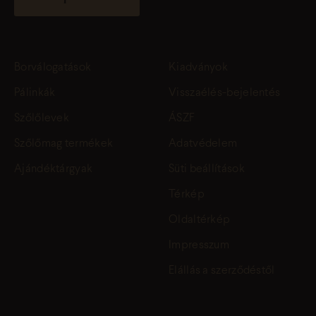
Borválogatások
Kiadványok
Pálinkák
Visszaélés-bejelentés
Szőlőlevek
ÁSZF
Szőlőmag termékek
Adatvédelem
Ajándéktárgyak
Süti beállítások
Térkép
Oldaltérkép
Impresszum
Elállás a szerződéstől