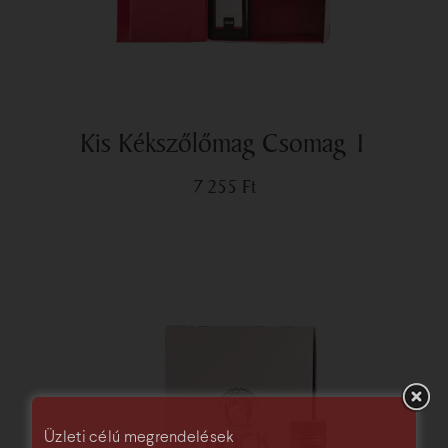
Kis Kékszőlőmag Csomag 1
7 255
Ft
Üzleti célú megrendelések