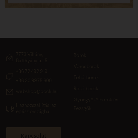
7773 Villány,
Borok
Batthyány u. 15.
Vörösborok
+36 72 492 919
Fehérborok
+36 30 9975 600
Rosé borok
webshop@bock.hu
Gyöngyöző borok és
Házhozszállítás: az
Pezsgők
egész országba
Kapcsolat