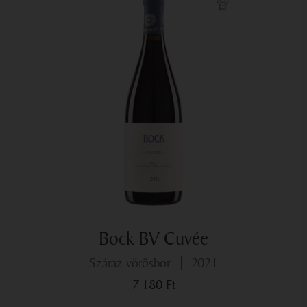
szüret augusztus közepe után kezdődött és a korai
fajtákat ügyesen betakarítottuk. Az évjárat egyik
sajátossága lett az idén, hogy nagy színanyaggal
rendelkeztek a fajták.
Az őszi időszak is tartogatott jócskán nehézséget az
időjárás szempontjából számunkra. Szeptember második
felében közel 200 mm csapadék hullott, ami a Cabernet
Franc és Cabernet Sauvignon szüretünket nagyban
nehezítette, de megküzdöttünk az elemekkel és
végezetül sikeres szüretet tudhattunk magunkénak.
Minden bizonnyal nagyon termékeny és egyedi
évjáratként emlékezhetünk a 2022-es évjáratra, melyet
nagyban befolyásolt az éves időjárás, de majd a ’22-es
Bock BV Cuvée
borokat kóstolva sem fog minket csalódás érni!
száraz vörösbor
2021
7 180
Ft