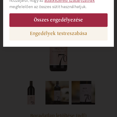
hozzájárul, hogy az
adatkezelési szabályzatnak
megfelelően az összes sütit használhatjuk.
Ajándéktárgyak
Összes engedélyezése
Engedélyek testreszabása
Boradatlap letöltése (pdf)