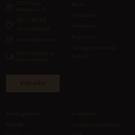
7773 Villány,
Borok
Batthyány u. 15.
Vörösborok
+36 72 492 919
Fehérborok
+36 30 9975 600
Rosé borok
webshop@bock.hu
Gyöngyöző borok és
Házhozszállítás: az
Pezsgők
egész országba
Kapcsolat
Borválogatások
Kiadványok
Pálinkák
Visszaélés-bejelentés