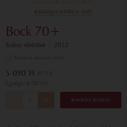
Katalógus letöltése (pdf)
Bock 70+
száraz vörösbor
2022
Raktáron, azonnal vihető
5 090
Ft
(0,75 l)
Egységár:
6 787
Ft
/l
Kosárba teszem