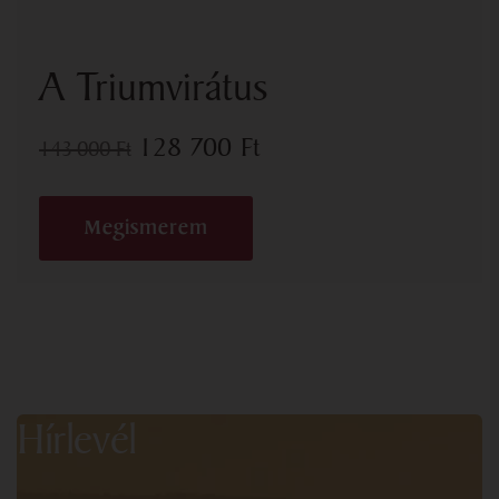
A Triumvirátus
128 700
Ft
143 000
Ft
Megismerem
Hírlevél