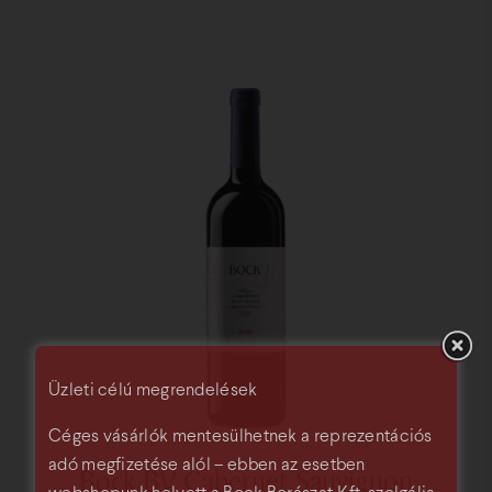
Üzleti célú megrendelések
Céges vásárlók mentesülhetnek a reprezentációs
adó megfizetése alól – ebben az esetben
Bock BV Cabernet Sauvignon