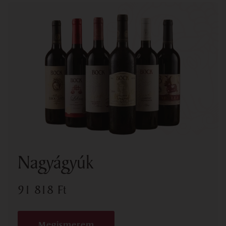
Nagyágyúk
91 818
Ft
Megismerem