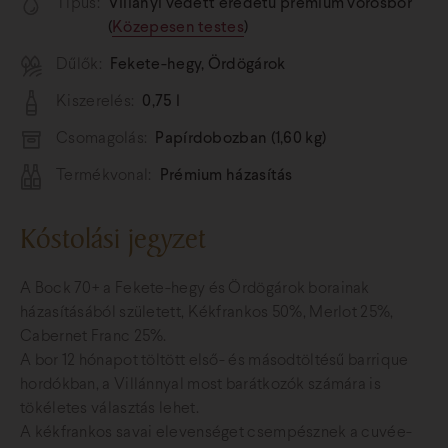
Típus:
Villányi védett eredetű prémium vörösbor
(
Közepesen testes
)
Dűlők:
Fekete-hegy, Ördögárok
Kiszerelés:
0,75 l
Csomagolás:
Papírdobozban (1,60 kg)
Termékvonal:
Prémium házasítás
Kóstolási jegyzet
A Bock 70+ a Fekete-hegy és Ördögárok borainak
házasításából született, Kékfrankos 50%, Merlot 25%,
Cabernet Franc 25%.
A bor 12 hónapot töltött első- és másodtöltésű barrique
hordókban, a Villánnyal most barátkozók számára is
tökéletes választás lehet.
A kékfrankos savai elevenséget csempésznek a cuvée-