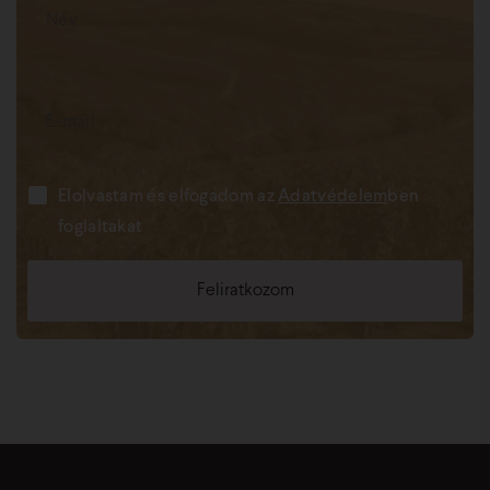
Elolvastam és elfogadom az
Adatvédelem
ben
foglaltakat