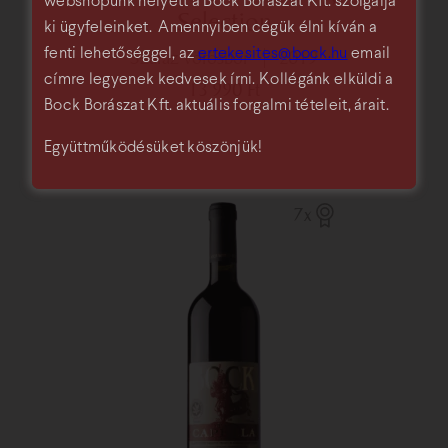
webshopunk helyett a Bock Borászat Kft. szolgálja
Selection
ki ügyfeleinket. Amennyiben cégük élni kíván a
fenti lehetőséggel, az
ertekesites@bock.hu
email
száraz vörösbor
2019
címre legyenek kedvesek írni. Kollégánk elküldi a
13 990
Ft
Bock Borászat Kft. aktuális forgalmi tételeit, árait.
Együttműködésüket köszönjük!
7x