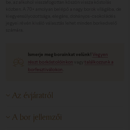
be, az alkohol visszafogottan köszön vissza kóstolás
közben. A 70+ amolyan belépő a nagy borok világába, de
kiegyensúlyozottsága, elegáns, dohányos-csokoládés
jegyei révén kiváló választás lehet minden borkedvelő
számára.
Ismerje meg borainkat velünk!
Vegyen
részt borkóstolóinkon
vagy
találkozzunk a
borfesztiválokon
.
Az évjáratról
Januárban az év igen alacsony hőmérséklettel indult,
A bor jellemzői
hideg téli hónapokat tudhattunk magunk mögött. Majd a
tavasz beköszöntével jött az enyhülés, a napsütés