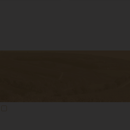
Elolvastam és elfogadom az
Adatvédelem
ben foglaltakat