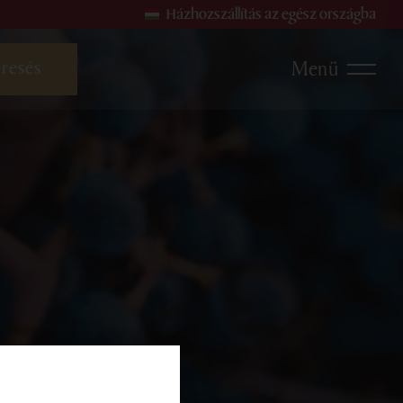
Házhozszállítás az egész országba
Menü
ehérborok
Rosé borok
Gyöngyözőborok és Pezsgő
sok
rmékek