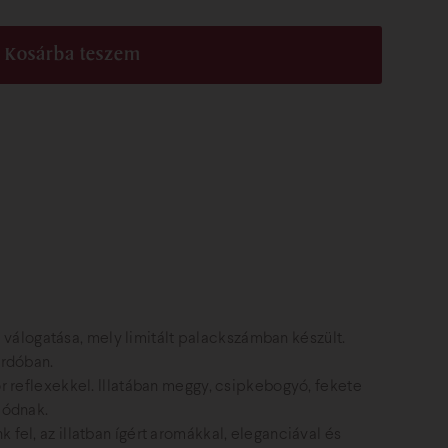
Kosárba teszem
álogatása, mely limitált palackszámban készült.
ordóban.
or reflexekkel. Illatában meggy, csipkebogyó, fekete
lódnak.
 fel, az illatban ígért aromákkal, eleganciával és