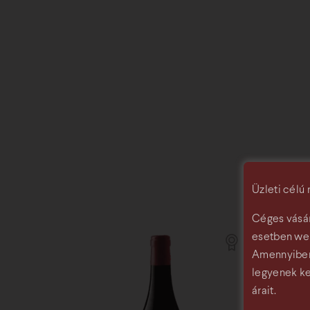
Üzleti célú
Céges vásár
esetben web
Amennyiben 
legyenek ked
árait.