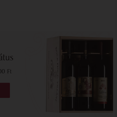
átus
700
Ft