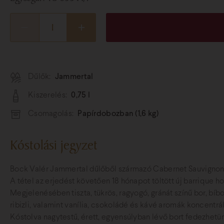
Dűlők:
Jammertal
Kiszerelés:
0,75 l
Csomagolás:
Papírdobozban (1,6 kg)
Kóstolási jegyzet
Bock Valér Jammertal dűlőből származó Cabernet Sauvignon v
A tétel az erjedést követően 18 hónapot töltött új barrique h
Megjelenésében tiszta, tükrös, ragyogó, gránát színű bor, bíb
ribizli, valamint vanília, csokoládé és kávé aromák koncentrá
Kóstolva nagytestű, érett, egyensúlyban lévő bort fedezhetünk