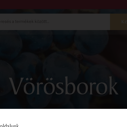
ebshop
Borok
Vörösborok
F
Vörösborok
Borválogatá
shop@bock.hu
Pálinkák
 72 492 919
Szőlőmag te
oldalunk