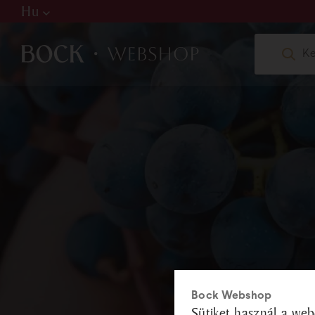
Hu
Hu
De
En
W
web
+36
Bock Webshop
Sütiket használ a web