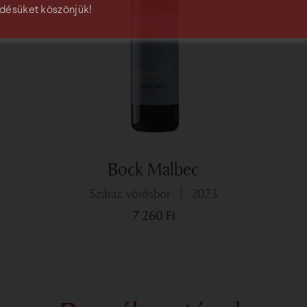
désüket köszönjük!
Bock Malbec
száraz vörösbor
2023
7 260
Ft