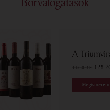
Borválogatások
A Triumvir
128 
143 000
Ft
Megismerem