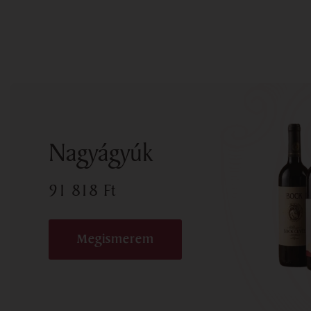
Nagyágyúk
91 818
Ft
Megismerem