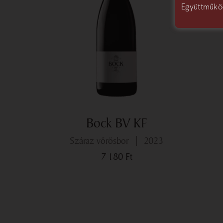
Együttműkö
Bock BV KF
száraz vörösbor
2023
7 180
Ft