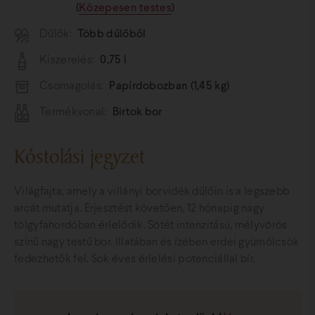
(
Közepesen testes
)
Dűlők:
Több dűlőből
Kiszerelés:
0,75 l
Csomagolás:
Papírdobozban (1,45 kg)
Termékvonal:
Birtok bor
Kóstolási jegyzet
Világfajta, amely a villányi borvidék dűlőin is a legszebb
arcát mutatja. Erjesztést követően, 12 hónapig nagy
tölgyfahordóban érlelődik. Sötét intenzitású, mélyvörös
színű nagy testű bor. Illatában és ízében erdei gyümölcsök
fedezhetők fel. Sok éves érlelési potenciállal bír.