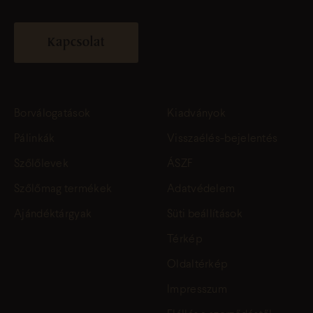
Kapcsolat
Borválogatások
Kiadványok
Pálinkák
Visszaélés-bejelentés
Szőlőlevek
ÁSZF
Szőlőmag termékek
Adatvédelem
Ajándéktárgyak
Süti beállítások
Térkép
Oldaltérkép
Impresszum