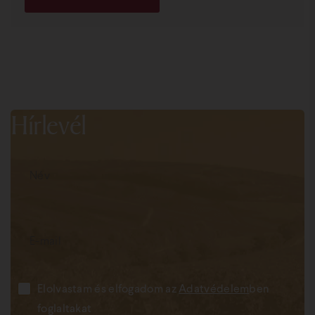
Hírlevél
Elolvastam és elfogadom az
Adatvédelem
ben
foglaltakat