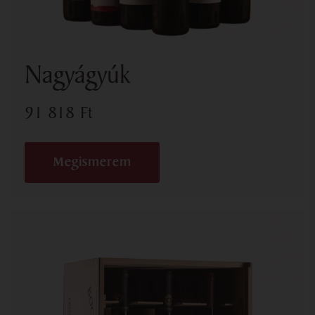
Nagyágyúk
91 818
Ft
Megismerem