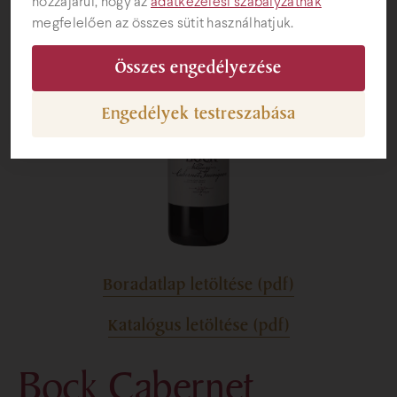
hozzájárul, hogy az
adatkezelési szabályzatnak
megfelelően az összes sütit használhatjuk.
Ajándéktárgyak
Összes engedélyezése
Engedélyek testreszabása
Boradatlap letöltése (pdf)
Katalógus letöltése (pdf)
Bock Cabernet