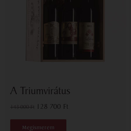
A Triumvirátus
128 700
Ft
143 000
Ft
Megismerem