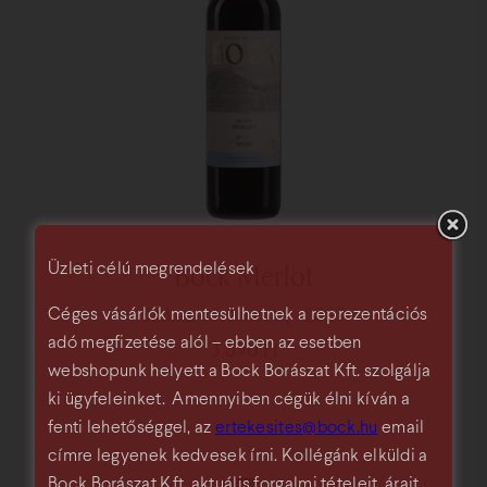
Bock Merlot
Üzleti célú megrendelések
száraz vörösbor
2023
Céges vásárlók mentesülhetnek a reprezentációs
adó megfizetése alól – ebben az esetben
3 890
Ft
webshopunk helyett a Bock Borászat Kft. szolgálja
ki ügyfeleinket. Amennyiben cégük élni kíván a
fenti lehetőséggel, az
ertekesites@bock.hu
email
címre legyenek kedvesek írni. Kollégánk elküldi a
Bock Borászat Kft. aktuális forgalmi tételeit, árait.