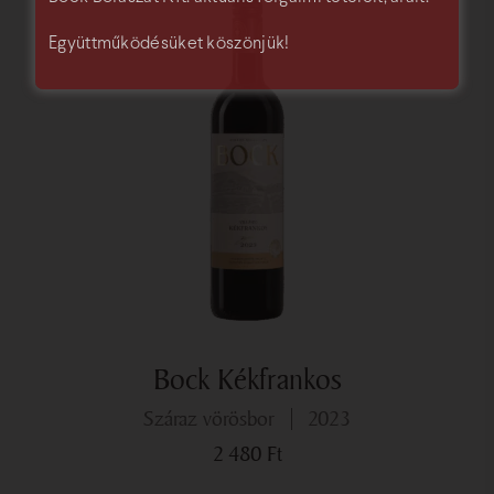
Együttműködésüket köszönjük!
Bock Kékfrankos
száraz vörösbor
2023
2 480
Ft