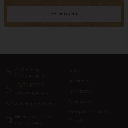
7773 Villány,
Borok
Batthyány u. 15.
Vörösborok
+36 72 492 919
Fehérborok
+36 30 9975 600
Rosé borok
webshop@bock.hu
Gyöngyöző borok és
Házhozszállítás: az
Pezsgők
egész országba