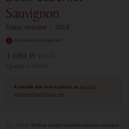
Sauvignon
száraz vörösbor
2018
A termék nem kapható
3 690
Ft
(0,75 l)
Egységár:
4 920
Ft
/l
A termék már nem kapható, az
aktuális
kínálatért kattintson ide
.
Típus:
Villányi védett eredetű classicus vörösbor