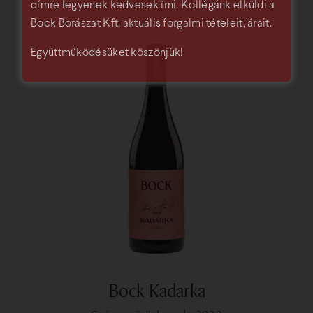
címre legyenek kedvesek írni. Kollégánk elküldi a
Bock Borászat Kft. aktuális forgalmi tételeit, árait.
Együttműködésüket köszönjük!
Bock Kadarka