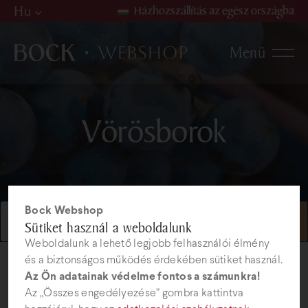
Hu
Házhozszállítás az egész országba
Hu
Menü
De
En
Borok
Vörösborok
Vörösborok
Fehérborok
Rosé borok
Bock Webshop
Gyöngyözőborok és Pezsgők
Sütiket használ a weboldalunk
Weboldalunk a lehető legjobb felhasználói élmény
Borválogatások
és a biztonságos működés érdekében sütiket használ.
Az Ön adatainak védelme fontos a számunkra!
Az „Összes engedélyezése” gombra kattintva