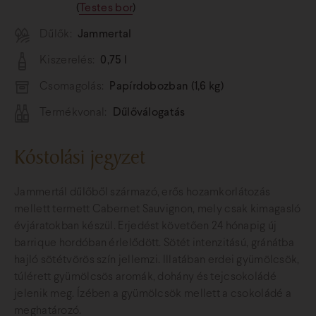
(
Testes bor
)
Dűlők:
Jammertal
Kiszerelés:
0,75 l
Csomagolás:
Papírdobozban (1,6 kg)
Termékvonal:
Dűlőválogatás
Kóstolási jegyzet
Jammertál dűlőből származó, erős hozamkorlátozás
mellett termett Cabernet Sauvignon, mely csak kimagasló
évjáratokban készül. Erjedést követően 24 hónapig új
barrique hordóban érlelődött. Sötét intenzitású, gránátba
hajló sötétvörös szín jellemzi. Illatában erdei gyümölcsök,
túlérett gyümölcsös aromák, dohány és tejcsokoládé
jelenik meg. Ízében a gyümölcsök mellett a csokoládé a
meghatározó.