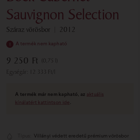
Sauvignon Selection
száraz vörösbor
2012
A termék nem kapható
9 250
Ft
(0,75 l)
Egységár:
12 333
Ft
/l
A termék már nem kapható, az
aktuális
kínálatért kattintson ide
.
Típus:
Villányi védett eredetű prémium vörösbor