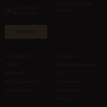
Gyöngyöző borok és
Házhozszállítás: az
Pezsgők
egész országba
Kapcsolat
Borválogatások
Kiadványok
Pálinkák
Visszaélés-bejelentés
Szőlőlevek
ÁSZF
Szőlőmag termékek
Adatvédelem
Ajándéktárgyak
Süti beállítások
Térkép