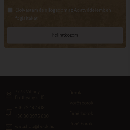
Elolvastam és elfogadom az
Adatvédelem
ben
foglaltakat
7773 Villány,
Borok
Batthyány u. 15.
Vörösborok
+36 72 492 919
Fehérborok
+36 30 9975 600
Rosé borok
webshop@bock.hu