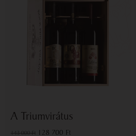
A Triumvirátus
128 700
Ft
143 000
Ft