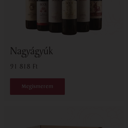
Nagyágyúk
91 818
Ft
Megismerem