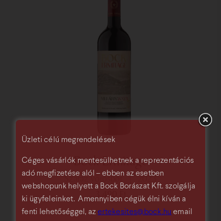
Üzleti célú megrendelések
Bock Ermitage
Céges vásárlók mentesülhetnek a reprezentációs
adó megfizetése alól – ebben az esetben
száraz vörösbor
2023
webshopunk helyett a Bock Borászat Kft. szolgálja
3 490
Ft
ki ügyfeleinket. Amennyiben cégük élni kíván a
fenti lehetőséggel, az
ertekesites@bock.hu
email