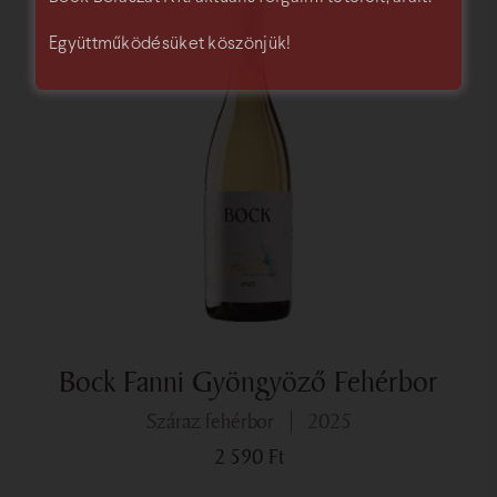
Együttműködésüket köszönjük!
Bock Fanni Gyöngyöző Fehérbor
száraz fehérbor
2025
2 590
Ft