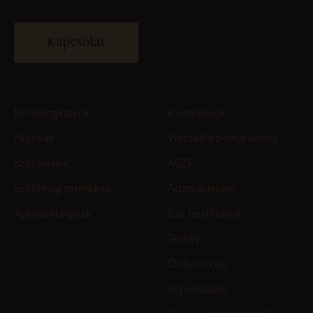
Kapcsolat
Borválogatások
Kiadványok
Pálinkák
Visszaélés-bejelentés
Szőlőlevek
ÁSZF
Szőlőmag termékek
Adatvédelem
Ajándéktárgyak
Süti beállítások
Térkép
Oldaltérkép
Impresszum