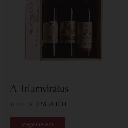
A Triumvirátus
128 700
Ft
143 000
Ft
Megismerem