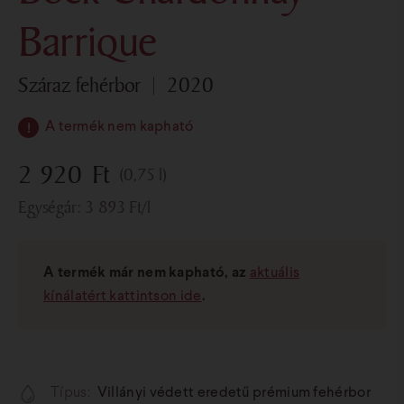
Barrique
száraz fehérbor
2020
A termék nem kapható
2 920
Ft
(0,75 l)
Egységár:
3 893
Ft
/l
A termék már nem kapható, az
aktuális
kínálatért kattintson ide
.
Típus:
Villányi védett eredetű prémium fehérbor