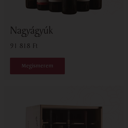
Nagyágyúk
91 818
Ft
Megismerem