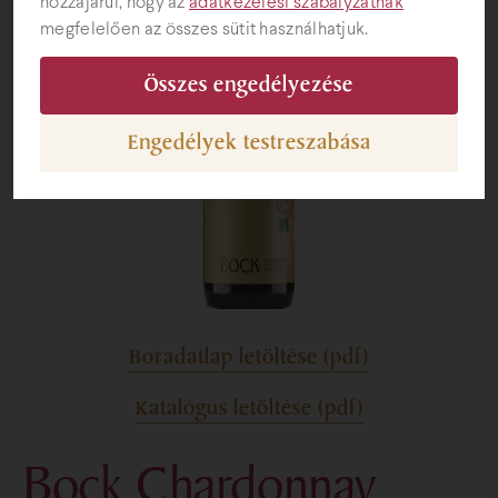
hozzájárul, hogy az
adatkezelési szabályzatnak
megfelelően az összes sütit használhatjuk.
Ajándéktárgyak
Összes engedélyezése
Engedélyek testreszabása
Boradatlap letöltése (pdf)
Katalógus letöltése (pdf)
Bock Chardonnay