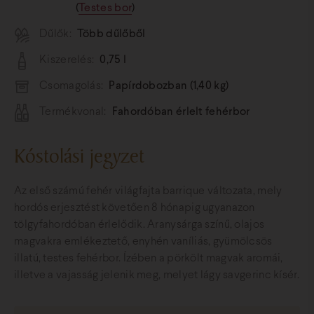
(
Testes bor
)
Dűlők:
Több dűlőből
Kiszerelés:
0,75 l
Csomagolás:
Papírdobozban (1,40 kg)
Termékvonal:
Fahordóban érlelt fehérbor
Kóstolási jegyzet
Az első számú fehér világfajta barrique változata, mely
hordós erjesztést követően 8 hónapig ugyanazon
tölgyfahordóban érlelődik. Aranysárga színű, olajos
magvakra emlékeztető, enyhén vaníliás, gyümölcsös
illatú, testes fehérbor. Ízében a pörkölt magvak aromái,
illetve a vajasság jelenik meg, melyet lágy savgerinc kísér.