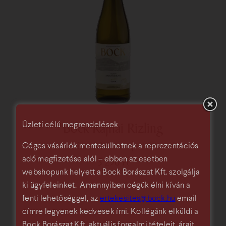
Bock Rajnai Rizling
Üzleti célú megrendelések
száraz fehérbor
2024
Céges vásárlók mentesülhetnek a reprezentációs
adó megfizetése alól – ebben az esetben
3 290
Ft
webshopunk helyett a Bock Borászat Kft. szolgálja
ki ügyfeleinket. Amennyiben cégük élni kíván a
fenti lehetőséggel, az
ertekesites@bock.hu
email
címre legyenek kedvesek írni. Kollégánk elküldi a
Bock Borászat Kft. aktuális forgalmi tételeit, árait.