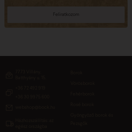
7773 Villány,
Borok
Batthyány u. 15.
Vörösborok
+36 72 492 919
Fehérborok
+36 30 9975 600
Rosé borok
webshop@bock.hu
Gyöngyöző borok és
Házhozszállítás: az
Pezsgők
egész országba