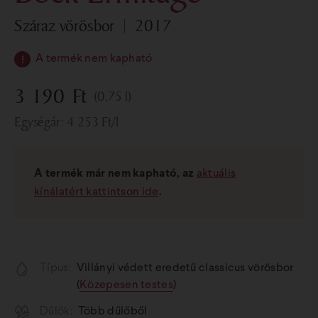
száraz vörösbor
2017
A termék nem kapható
3 190
Ft
(0,75 l)
Egységár:
4 253
Ft
/l
A termék már nem kapható, az
aktuális
kínálatért kattintson ide
.
Típus:
Villányi védett eredetű classicus vörösbor
(
Közepesen testes
)
Dűlők:
Több dűlőből