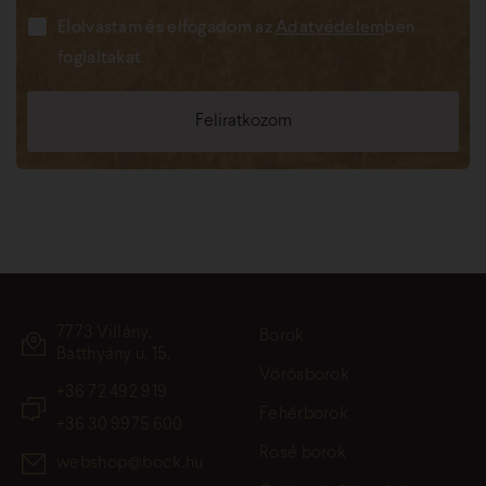
Elolvastam és elfogadom az
Adatvédelem
ben
foglaltakat
7773 Villány,
Borok
Batthyány u. 15.
Vörösborok
+36 72 492 919
Fehérborok
+36 30 9975 600
Rosé borok
webshop@bock.hu