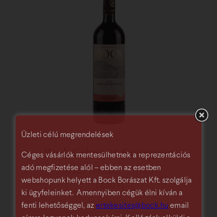
Üzleti célú megrendelések
Bock Cabernet Sauvignon
Céges vásárlók mentesülhetnek a reprezentációs
adó megfizetése alól – ebben az esetben
száraz vörösbor
2023
webshopunk helyett a Bock Borászat Kft. szolgálja
3 890
Ft
ki ügyfeleinket. Amennyiben cégük élni kíván a
fenti lehetőséggel, az
ertekesites@bock.hu
email