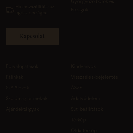
Gyöngyöző borok és
Házhozszállítás: az
Pezsgők
egész országba
Kapcsolat
Borválogatások
Kiadványok
Pálinkák
Visszaélés-bejelentés
Szőlőlevek
ÁSZF
Szőlőmag termékek
Adatvédelem
Ajándéktárgyak
Süti beállítások
Térkép
Oldaltérkép