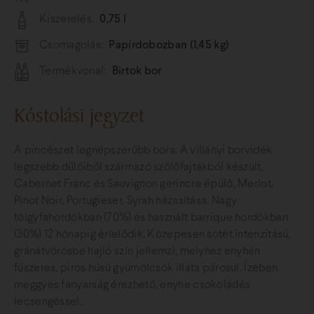
Kiszerelés:
0,75 l
Csomagolás:
Papírdobozban (1,45 kg)
Termékvonal:
Birtok bor
Kóstolási jegyzet
A pincészet legnépszerűbb bora. A villányi borvidék
legszebb dűlőiből származó szőlőfajtákból készült,
Cabernet Franc és Sauvignon gerincre épülő, Merlot,
Pinot Noir, Portugieser, Syrah házasítása. Nagy
tölgyfahordókban (70%) és használt barrique hordókban
(30%) 12 hónapig érlelődik. Közepesen sötét intenzitású,
gránátvörösbe hajló szín jellemzi, melyhez enyhén
fűszeres, piros húsú gyümölcsök illata párosul. Ízében
meggyes fanyarság érezhető, enyhe csokoládés
lecsengéssel.