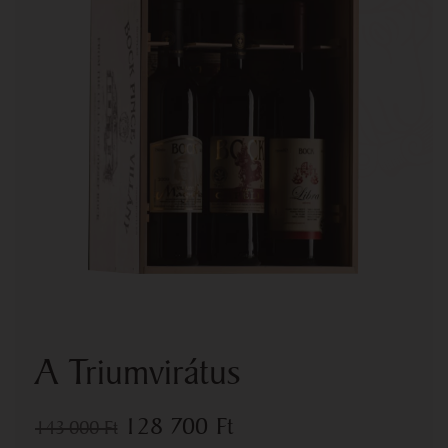
A Triumvirátus
128 700
Ft
143 000
Ft