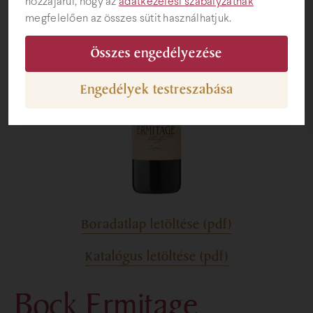
hozzájárul, hogy az
adatkezelési szabályzatnak
megfelelően az összes sütit használhatjuk.
Ajándéktárgyak
Összes engedélyezése
Engedélyek testreszabása
Boradatlap letöltése (pdf)
Katalógus letöltése (pdf)
Bock Ermitage