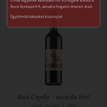
címre legyenek kedvesek írni. Kollégánk elküldi a
Bock Borászat Kft. aktuális forgalmi tételeit, árait.
Együttműködésüket köszönjük!
Bock Capella – muzeális tétel
száraz vörösbor
2009