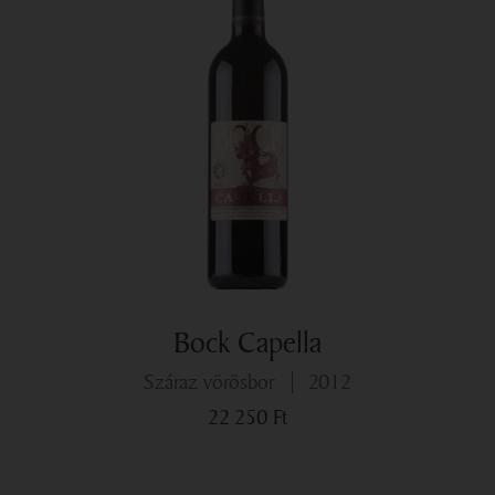
Bock Capella
száraz vörösbor
2012
22 250
Ft