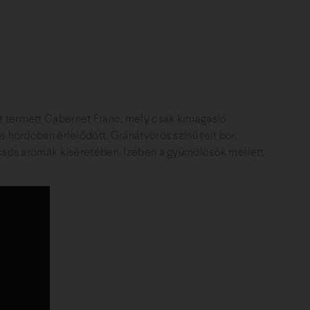
t termett Cabernet Franc, mely csak kimagasló
 hordóban érlelődött. Gránátvörös színű telt bor.
lcsös aromák kíséretében. Ízében a gyümölcsök mellett