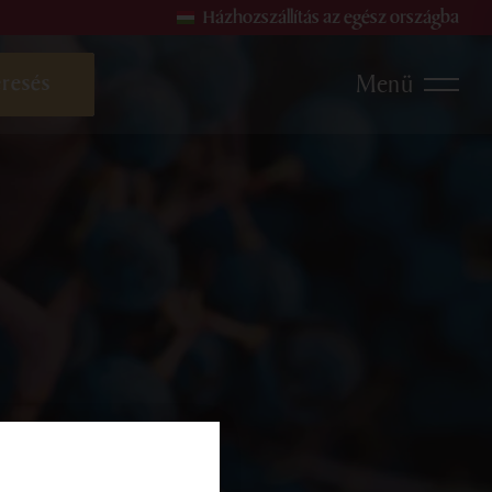
Házhozszállítás az egész országba
Menü
rok és Pezsgők