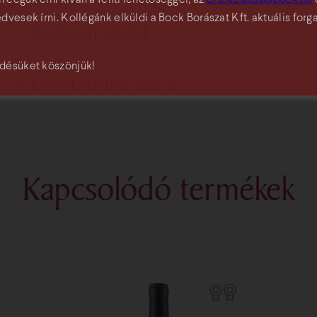
kihívásokat a szőlészetben főleg a napégés és a gyorsan vál
Termőterület
Villányi borvidék
vesek írni. Kollégánk elküldi a Bock Borászat Kft. aktuális forga
kiemelkedő évjáratról beszélhetünk.
Alkoholtartalom
14,47%
Borászati adatok
Dűlők
Fekete-hegy
Titrálható sav-tartalom
5,4 g/l
désüket köszönjük!
Erjesztés
Tartály
Meghatározó talajtípus
mészkő, lösz, agyag
Cukormentes extrakttartalom
30,9 g/l
Kereskedelmi adatok
Erjesztés módja
Irányított
Szőlőfajták és arányuk
cabernet franc 100%
Készült
3 800 db
Érlelés
Kis tölgyfa hordó
Tőkék életkora
14 éves
Bruttó kiskereskedelmi pinceár
10 500 Ft
Érlelés hossza
24 hónap
Tőketerhelés
0,8-1 kg/tőke
Kapcsolódó termékek
Piacra kerülés időpontja
2020.02.14.
Palackozás ideje
2018.05.23.
Szüret időpontja
2015. október