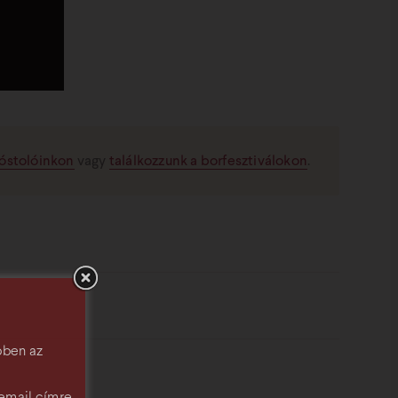
óstolóinkon
vagy
találkozzunk a borfesztiválokon
.
ennyiségel és helyenkénti jégverésekkel. A jégverés
száraz és meleg időszak következett, mely különös mód
és száraz volt, magas hőösszegekkel, amit a
bben az
50 mm). Ennek hatására néhány szüreti időpont
 került be a területekről. Ebben az évben a
email címre