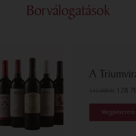
Borválogatások
A Triumvir
128 
143 000
Ft
Megismerem