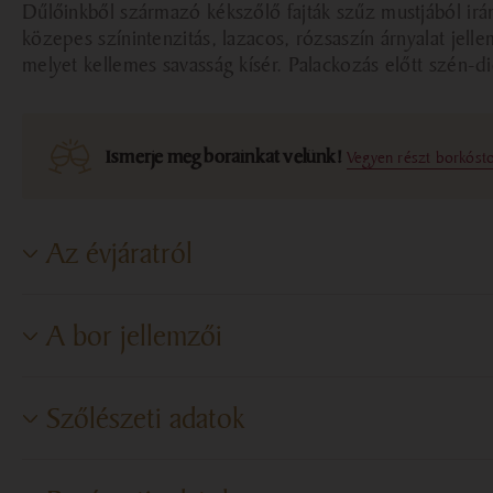
Dűlőinkből származó kékszőlő fajták szűz mustjából irán
közepes színintenzitás, lazacos, rózsaszín árnyalat jell
melyet kellemes savasság kísér. Palackozás előtt szén-di
Ismerje meg borainkat velünk!
Vegyen részt borkóst
Az évjáratról
2024
A bor jellemzői
Szárazsági fok
Száraz
Szőlészeti adatok
Cukortartalom
0,8 g/l
Termőterület
Pannon borrégió
Alkoholtartalom
11,87%