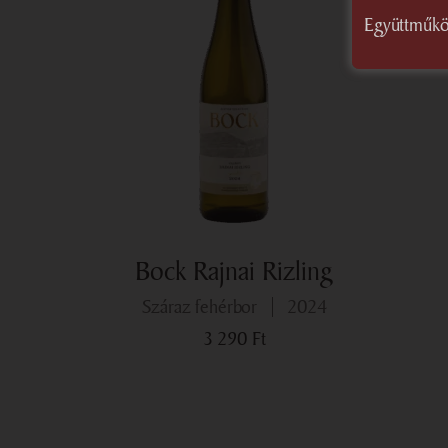
Együttműkö
Bock Rajnai Rizling
száraz fehérbor
2024
3 290
Ft