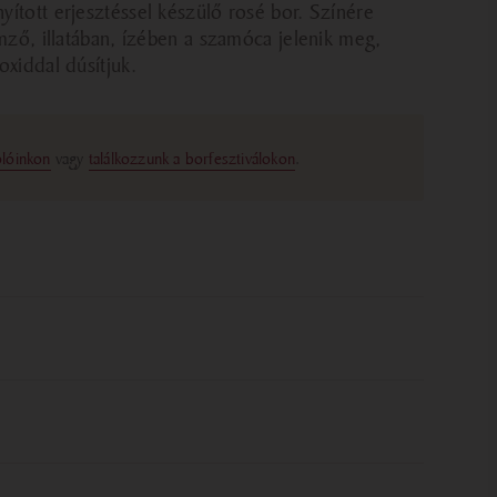
yított erjesztéssel készülő rosé bor. Színére
emző, illatában, ízében a szamóca jelenik meg,
oxiddal dúsítjuk.
olóinkon
vagy
találkozzunk a borfesztiválokon
.