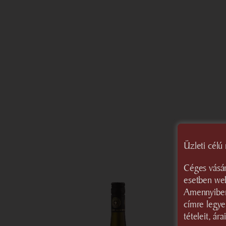
Üzleti cél
Céges vásár
esetben web
Amennyiben 
címre legye
tételeit, árai