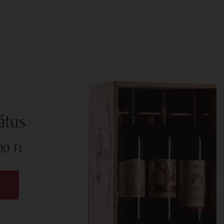
átus
700
Ft