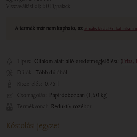
Visszaváltási díj:
50
Ft
/palack
A termék már nem kapható, az
aktuális kínálatért kattintson 
Típus:
Oltalom alatt álló eredetmegjelölésű (
Friss, 
Dűlők:
Több dűlőből
Kiszerelés:
0,75 l
Csomagolás:
Papírdobozban (1,50 kg)
Termékvonal:
Reduktív rozébor
Kóstolási jegyzet