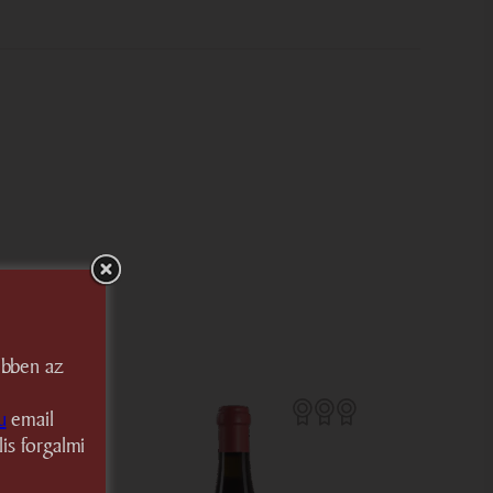
ortugieser
ebben az
t.
u
email
is forgalmi