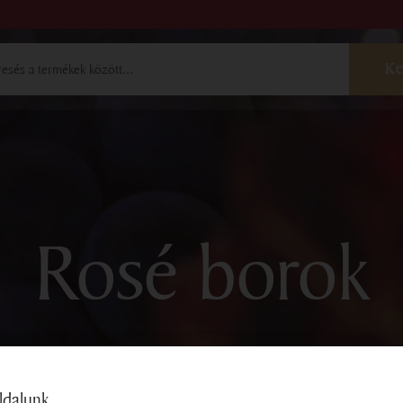
ebshop
Borok
Rosé borok
F
Vörösborok
Borválogatá
shop@bock.hu
Pálinkák
 72 492 919
Szőlőmag te
ldalunk