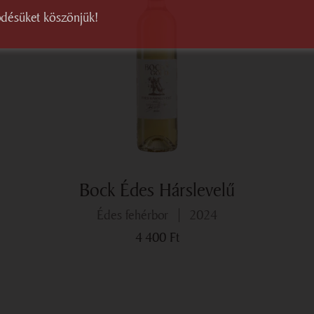
désüket köszönjük!
Bock Édes Hárslevelű
Édes fehérbor
2024
4 400
Ft