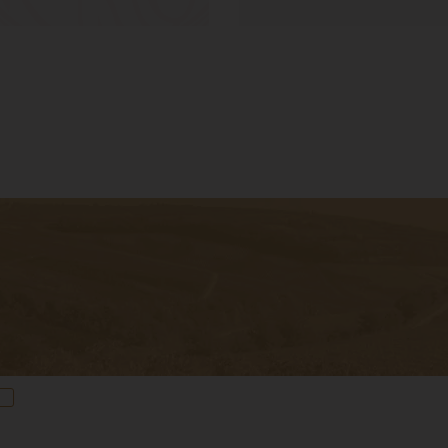
Elolvastam és elfogadom az
Adatvédelem
ben foglaltaka