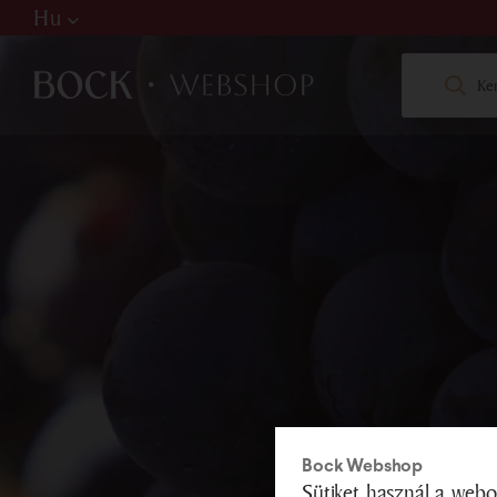
Hu
Hu
De
En
W
web
+36
Bock Webshop
Sütiket használ a webo