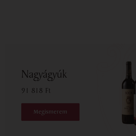
Nagyágyúk
91 818
Ft
Megismerem