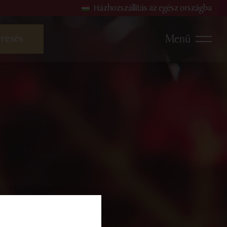
Házhozszállítás az egész országba
Menü
ehérborok
Rosé borok
Gyöngyözőborok és Pezsgő
sok
rmékek