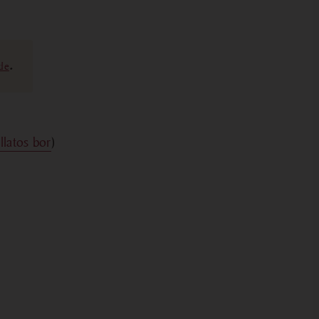
ide
.
illatos bor
)