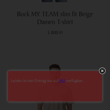
Bock MY TEAM slim fit Beige
Damen T-shirt
5 800
Ft
Leider ist der Eintrag nur auf
HU
verfügbar.