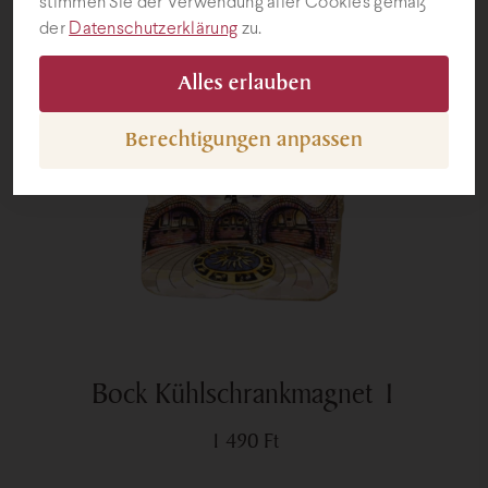
stimmen Sie der Verwendung aller Cookies gemäß
der
Datenschutzerklärung
zu.
Geschenke
Alles erlauben
Berechtigungen anpassen
Bock Kühlschrankmagnet 1
1 490
Ft