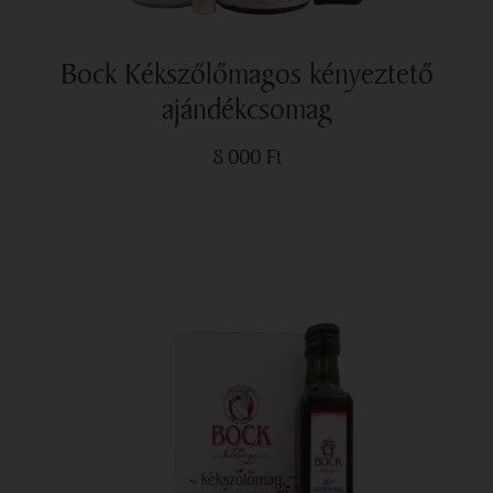
Bock Kékszőlőmagos kényeztető
ajándékcsomag
8 000
Ft