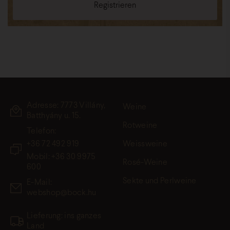
Adresse: 7773 Villány,
Weine
Batthyány u. 15.
Rotweine
Telefon:
+36 72 492 919
Weissweine
Mobil: +36 30 9975
Rosé-Weine
600
Sekte und Perlweine
E-Mail:
webshop@bock.hu
Lieferung: ins ganzes
Land