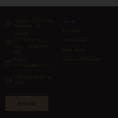
Adresse: 7773 Villány,
Weine
Batthyány u. 15.
Rotweine
Telefon:
+36 72 492 919
Weissweine
Mobil: +36 30 9975
Rosé-Weine
600
Sekte und Perlweine
E-Mail:
webshop@bock.hu
Lieferung: ins ganzes
Land
Kontakt