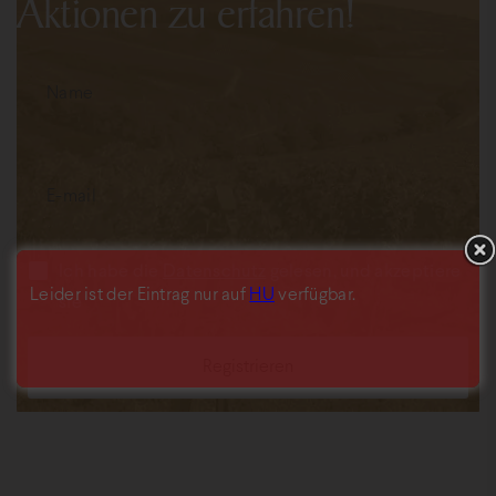
Aktionen zu erfahren!
Ich habe die
Datenschutz
gelesen, und akzeptiere
Leider ist der Eintrag nur auf
HU
verfügbar.
sie