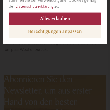
stimmen Sie der Verwendung aller Cookies gemäß
der
Datenschutzerklärung
zu.
Geschenke
Alles erlauben
Berechtigungen anpassen
Aufgrund eines vorübergehenden Lagermangels gibt es
keine Produkte in dieser Kategorie. Bitte kommen Sie in
ein paar Wochen zurück.
Abonnieren Sie den
Newsletter, um aus erster
Hand von den besten