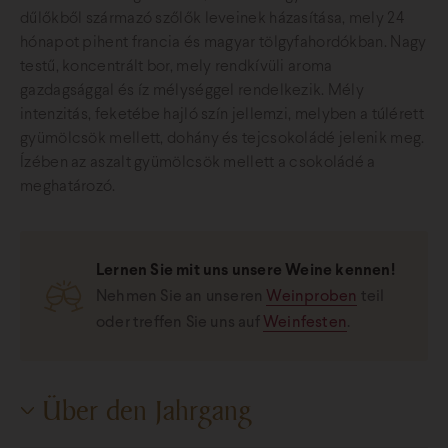
dűlőkből származó szőlők leveinek házasítása, mely 24
hónapot pihent francia és magyar tölgyfahordókban. Nagy
testű, koncentrált bor, mely rendkívüli aroma
gazdagsággal és íz mélységgel rendelkezik. Mély
intenzitás, feketébe hajló szín jellemzi, melyben a túlérett
gyümölcsök mellett, dohány és tejcsokoládé jelenik meg.
Ízében az aszalt gyümölcsök mellett a csokoládé a
meghatározó.
Lernen Sie mit uns unsere Weine kennen!
Nehmen Sie an unseren
Weinproben
teil
oder treffen Sie uns auf
Weinfesten
.
Über den Jahrgang