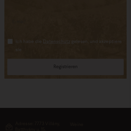
Ich habe die
Datenschutz
gelesen, und akzeptiere
sie
Adresse: 7773 Villány,
Weine
Batthyány u. 15.