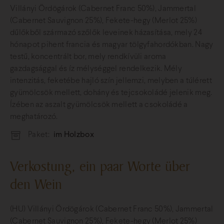
Villányi Ördögárok (Cabernet Franc 50%), Jammertal
(Cabernet Sauvignon 25%), Fekete-hegy (Merlot 25%)
dűlőkből származó szőlők leveinek házasítása, mely 24
hónapot pihent francia és magyar tölgyfahordókban. Nagy
testű, koncentrált bor, mely rendkívüli aroma
gazdagsággal és íz mélységgel rendelkezik. Mély
intenzitás, feketébe hajló szín jellemzi, melyben a túlérett
gyümölcsök mellett, dohány és tejcsokoládé jelenik meg.
Ízében az aszalt gyümölcsök mellett a csokoládé a
meghatározó.
Paket:
im Holzbox
Verkostung, ein paar Worte über
den Wein
(HU) Villányi Ördögárok (Cabernet Franc 50%), Jammertal
(Cabernet Sauvignon 25%), Fekete-hegy (Merlot 25%)