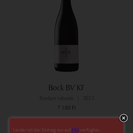
Bock BV KF
trocken rotwein
2023
7 180
Ft
Leider ist der Eintrag nur auf
HU
verfügbar.