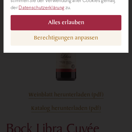
stimmen Sie der Verwendung aller Cookies gemäß
der
Datenschutzerklärung
zu.
Geschenke
Alles erlauben
Berechtigungen anpassen
Weinblatt herunterladen (pdf)
Katalog herunterladen (pdf)
Bock Libra Cuvée