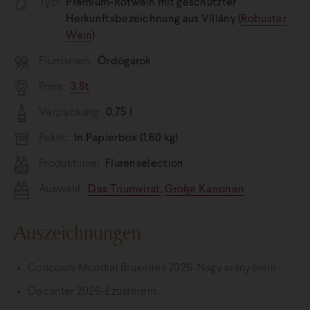
Typ:
Premium-Rotwein mit geschützter
Herkunftsbezeichnung aus Villány (
Robuster
Wein
)
Flurnamen:
Ördögárok
Preis:
3 St
Verpackung:
0,75 l
Paket:
In Papierbox (1,60 kg)
Produktlinie:
Flurenselection
Auswahl:
Das Triumvirat
,
Große Kanonen
Auszeichnungen
Concours Mondial Bruxelles 2026-Nagy aranyérem
Decanter 2026-Ezüstérem