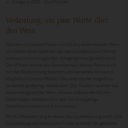
Vinagora 2025 - Gold Medal
Verkostung, ein paar Worte über
den Wein
Von den schönsten Fluren von Villány auserlesener Wein
von besonderer Qualität, der ausschließlich aus Merlot
und nur in herausragenden Jahrgängen hergestellt wird.
Der Winzer wollte die Besonderheit dieses Weins auch
mit der Bezeichnung betonen und benannte ihn nach Il
Magnifico Lorenzo Medici (das lateinische magnifico
bedeutet großartig, wunderbar). Die Trauben und der aus
diesen hergestellte Wein müssen außerordentlichen
Erwartungen entsprechen, wie die einzigartige
Geschmackswelt und Komplexität.
Wird 24 Monate lang in neuen Barriquefässern gereift. Die
Erscheinung und dunkelrote Farbe schließt die gesamte