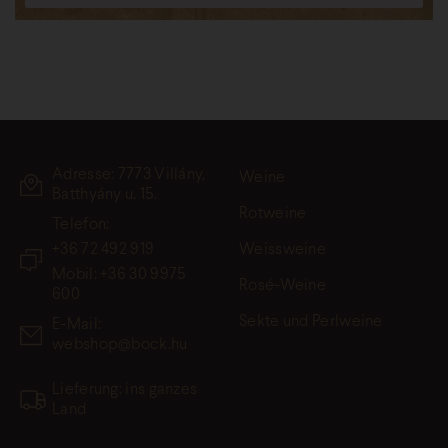
Adresse: 7773 Villány,
Weine
Batthyány u. 15.
Rotweine
Telefon:
+36 72 492 919
Weissweine
Mobil: +36 30 9975
Rosé-Weine
600
Sekte und Perlweine
E-Mail:
webshop@bock.hu
Lieferung: ins ganzes
Land