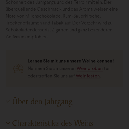
Schönheit des Jahrgangs und des Terroir mit ein. Der
überquellende Geschmack und das Aroma weisen eine
Note von Milchschokolade, Rum-Sauerkirsche,
Trockenpflaumen und Tabak auf. Der Verzehr wird zu
Schokoladendesserts, Zigarren und ganz besonderen
Anlässen empfohlen.
Lernen Sie mit uns unsere Weine kennen!
Nehmen Sie an unseren
Weinproben
teil
oder treffen Sie uns auf
Weinfesten
.
Über den Jahrgang
Januar und Februar 2020 brachten mildes Winterwetter,
Charakteristika des Weins
und die Verteilung der Niederschläge während der Saison