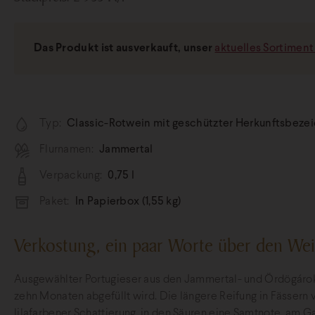
Das Produkt ist ausverkauft, unser
aktuelles Sortiment 
Typ:
Classic-Rotwein mit geschützter Herkunftsbezeic
Flurnamen:
Jammertal
Verpackung:
0,75 l
Paket:
In Papierbox (1,55 kg)
Verkostung, ein paar Worte über den We
Ausgewählter Portugieser aus den Jammertal- und Ördögáro
zehn Monaten abgefüllt wird. Die längere Reifung in Fässern ve
lilafarbener Schattierung, in den Säuren eine Samtnote, am 