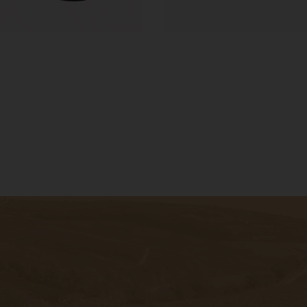
sletter, um
n besten