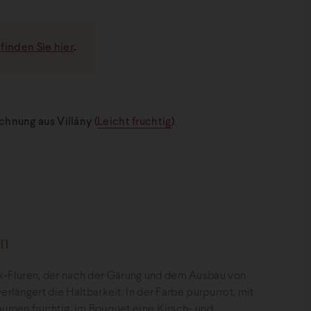
finden Sie hier
.
hnung aus Villány (
Leicht fruchtig
)
in
k-Fluren, der nach der Gärung und dem Ausbau von
rlängert die Haltbarkeit. In der Farbe purpurrot, mit
Gaumen fruchtig, im Bouquet eine Kirsch- und