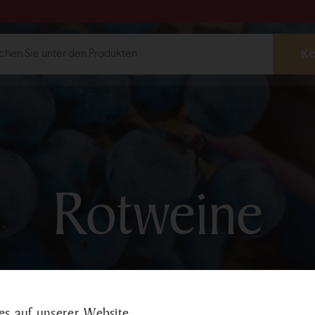
ebshop
Weine
Rotweine
Weis
Rotweine
Weinauswahl
shop@bock.hu
Schnapssort
 72 492 919
Traubenkern
s auf unserer Website