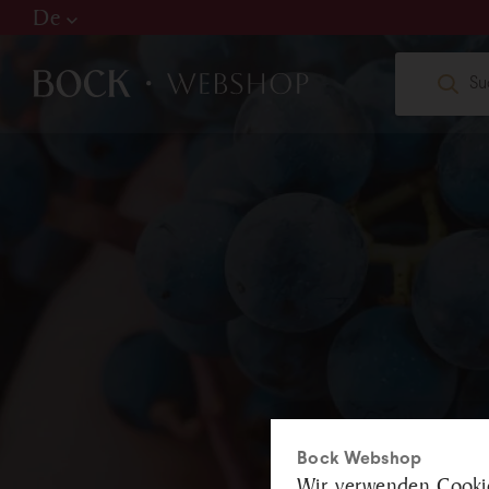
De
Hu
De
En
W
web
+36
Bock Webshop
Wir verwenden Cookie