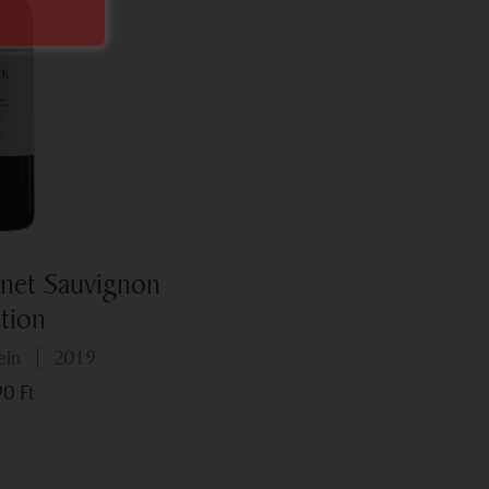
net Sauvignon
ction
ein
2019
990
Ft