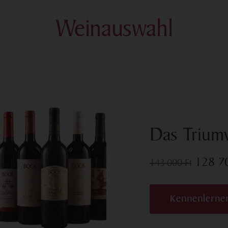
Weinauswahl
Das Triumv
128 
143 000
Ft
Kennenlerne