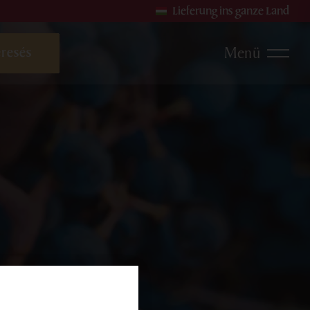
Lieferung ins ganze Land
Menü
sweine
Roséweine
Sekte und Perlweine
en
produkte