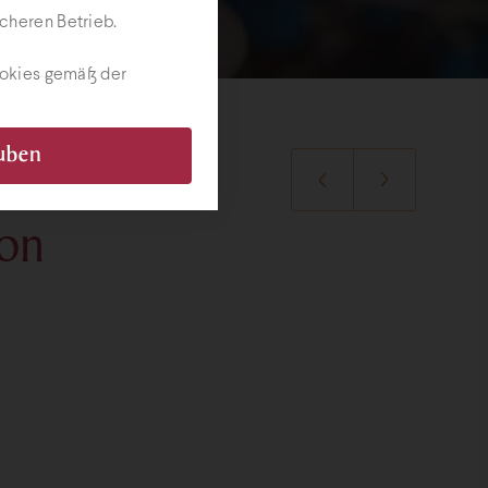
cheren Betrieb.
ookies gemäß der
auben
ion