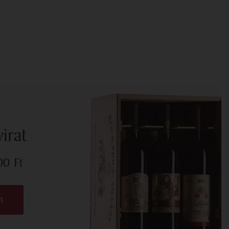
irat
700
Ft
n