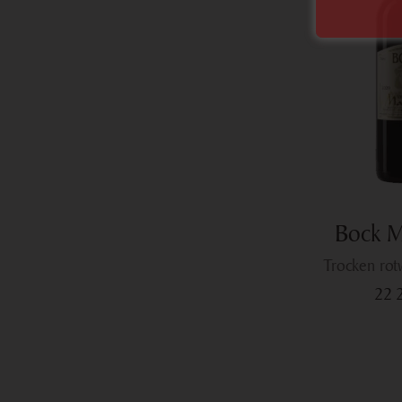
Bock M
trocken ro
22