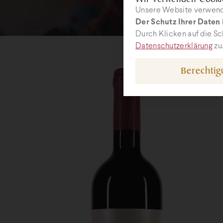
Unsere Website verwende
Der Schutz Ihrer Daten i
Durch Klicken auf die Sc
Datenschutzerklärung
zu
Berechti