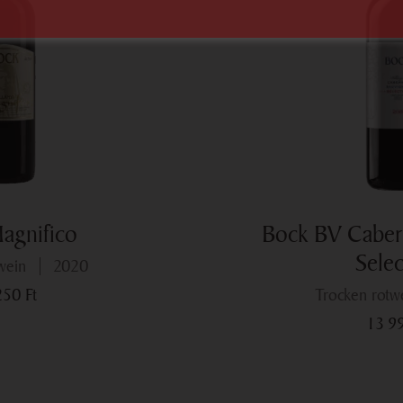
agnifico
Bock BV Caber
Sele
twein
2020
 250
Ft
trocken rotw
13 