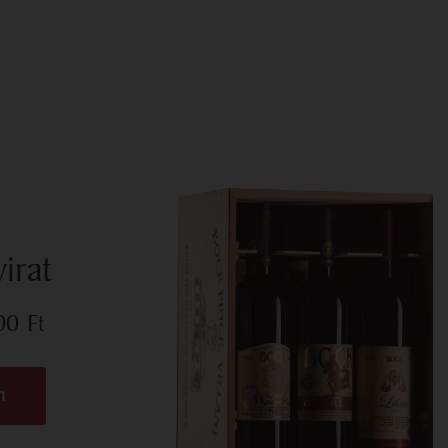
irat
700
Ft
n