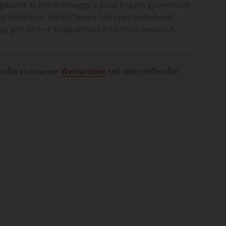
gészítik ki. Illatát a meggy, a piros bogyós gyümölcsök
 textúrával, vibráló feszes ízképpel rendelkezik.
y grill party-k kiegészítőjeként bátran javasoljuk.
 Sie an unseren
Weinproben
teil oder treffen Sie
téli hónapokat tudhattunk magunk mögött.
gtette hatását és április második hetében megtörtént a
as számokkal lepett meg minket, ami minden bizonnyal
tavaszt igen száraz és forró nyár követte, ami
esen a talaj gondozása és a gyomokkal való küzdelem