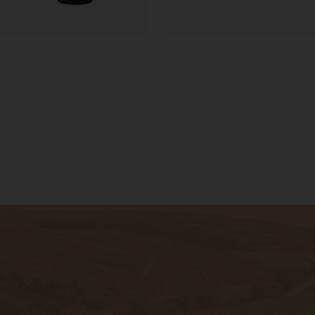
sletter, um
n besten