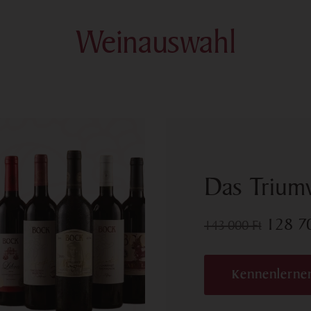
Weinauswahl
Das Triumv
128 
143 000
Ft
Kennenlerne