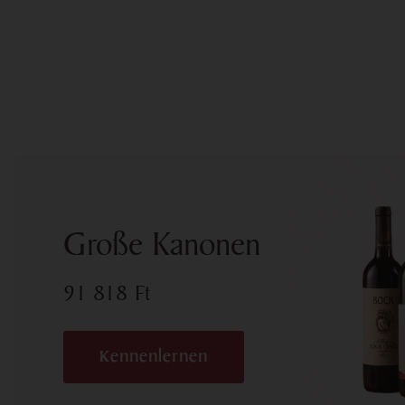
Große Kanonen
91 818
Ft
Kennenlernen