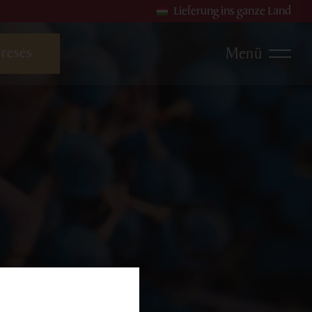
Lieferung ins ganze Land
Menü
sweine
Roséweine
Sekte und Perlweine
en
produkte