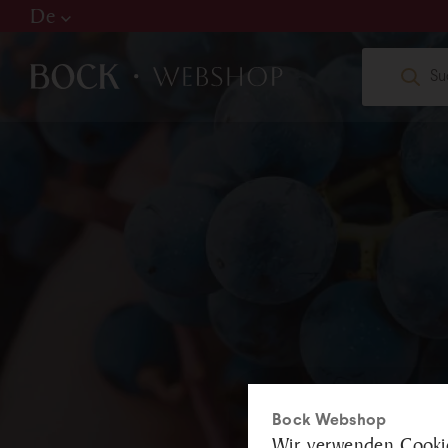
De
Hu
De
En
W
web
+36
Bock Webshop
Wir verwenden Cookie