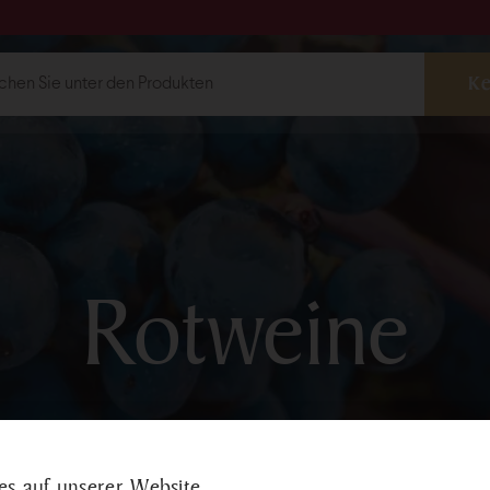
ebshop
Weine
Rotweine
Weis
Rotweine
Weinauswahl
shop@bock.hu
Schnapssort
 72 492 919
Traubenkern
s auf unserer Website