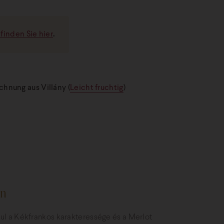
finden Sie hier
.
hnung aus Villány (
Leicht fruchtig
)
in
l a Kékfrankos karakteressége és a Merlot