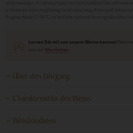
selymessége. A cseresznyepiros színt szélein lilás reflexek e
a fűszerek és a szegfűszeg határozza meg. Könnyed, bársonyos
Fogyasztását 12-14 °C-ra lehűtve nyáresti borozgatásokhoz vag
Lernen Sie mit uns unsere Weine kennen!
Nehmen
uns auf
Weinfesten
.
Über den Jahrgang
Januárban az év igen alacsony hőmérséklettel indult, hideg 
Charakteristika des Weins
Majd a tavasz beköszöntével jött az enyhülés, a napsütés me
rügyfakadás.
Május nagyon meleggel érkezett, a hőmérséklet is igen mag
Süßegrad
Trocken
Weinbaudaten
befolyásolta a nagyon gyors növekedését a szőlőnek. A meleg 
Zuckergehalt
1,2 g/l
nagyban hatást gyakorolt a növények fejlődésére. Természet