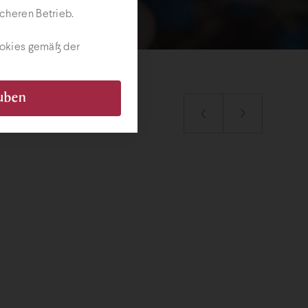
cheren Betrieb.
ookies gemäß der
auben