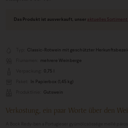
Das Produkt ist ausverkauft, unser
aktuelles Sortiment 
Typ:
Classic-Rotwein mit geschützter Herkunftsbezeic
Flurnamen:
mehrere Weinberge
Verpackung:
0,75 l
Paket:
In Papierbox (1,45 kg)
Produktlinie:
Gutswein
Verkostung, ein paar Worte über den We
A Bock Redy-ben a Portugieser gyümölcsössége mellé párosu