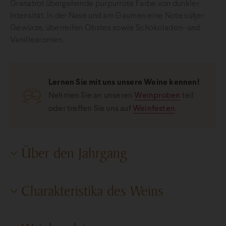
Granatrot übergehende purpurrote Farbe von dunkler
Intensität. In der Nase und am Gaumen eine Note süßer
Gewürze, überreifen Obstes sowie Schokoladen- und
Vanillearomen.
Lernen Sie mit uns unsere Weine kennen!
Nehmen Sie an unseren
Weinproben
teil
oder treffen Sie uns auf
Weinfesten
.
Über den Jahrgang
Der trockene Winter wurde von einem Frühling und
Charakteristika des Weins
Sommer mit überdurchschnittlichen Niederschlagswerten
gefolgt. Der Herbst begann auch mit viel Regen, aber der
Altweibersommer in Oktober tat den späteren
Süßegrad
Trocken