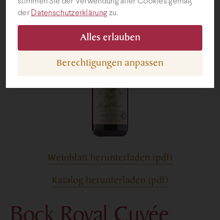
stimmen Sie der Verwendung aller Cookies gemäß
der
Datenschutzerklärung
zu.
Geschenke
Alles erlauben
Berechtigungen anpassen
Weinblatt herunterladen (pdf)
Katalog herunterladen (pdf)
Bock Royal Cuvée