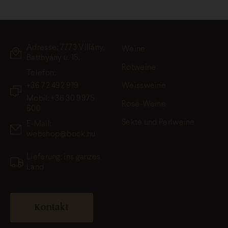
Adresse: 7773 Villány,
Weine
Batthyány u. 15.
Rotweine
Telefon:
+36 72 492 919
Weissweine
Mobil: +36 30 9975
Rosé-Weine
600
Sekte und Perlweine
E-Mail:
webshop@bock.hu
Lieferung: ins ganzes
Land
Kontakt