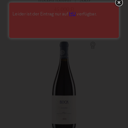
trocken rotwein
2009
45 000
Ft
Leider ist der Eintrag nur auf
HU
verfügbar.