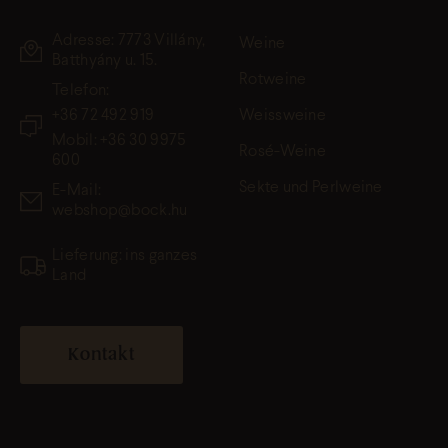
Adresse: 7773 Villány,
Weine
Batthyány u. 15.
Rotweine
Telefon:
+36 72 492 919
Weissweine
Mobil: +36 30 9975
Rosé-Weine
600
Sekte und Perlweine
E-Mail:
webshop@bock.hu
Lieferung: ins ganzes
Land
Kontakt