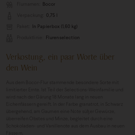
Flurnamen:
Bocor
Verpackung:
0,75 l
Paket:
In Papierbox (1,60 kg)
Produktlinie:
Flurenselection
Verkostung, ein paar Worte über
den Wein
Aus dem Bocor-Flur stammende besondere Sorte mit
limitierter Ernte. Ist Teil der Selections-Weinfamilie und
wird nach der Gärung 18 Monate lang in neuen
Eichenfässern gereift. In der Farbe granatrot, in Schwarz
übergehend, am Gaumen eine Note süßer Gewürze,
überreifen Obstes und Minze, begleitet durch eine
Schokoladen- und Vanillenote aus dem Ausbau in neuen
Fässern.