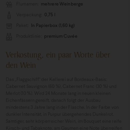
Flurnamen:
mehrere Weinberge
Verpackung:
0,75 l
Paket:
In Papierbox (1,60 kg)
Produktlinie:
premium Cuvée
Verkostung, ein paar Worte über
den Wein
Das „Flaggschiff“ der Kellerei auf Bordeaux-Basis:
Cabernet Sauvignon (60 %), Cabernet Franc (30 %) und
Merlot (10 %). Wird 24 Monate lang in neuen kleinen
Eichenfässern gereift, danach folgt der Ausbau
mindestens 3 Jahre lang in der Flasche. In der Farbe von
dunkler Intensität, in Purpur übergehendes Dunkelrot.
Samtiger, sehr körperreicher Wein, im Bouquet eine reife
Kirsch- und Tabaknote, am Gaumen eine Note überreifen