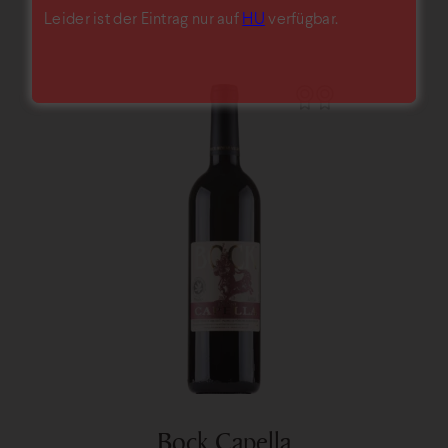
Leider ist der Eintrag nur auf
HU
verfügbar.
Bock Capella