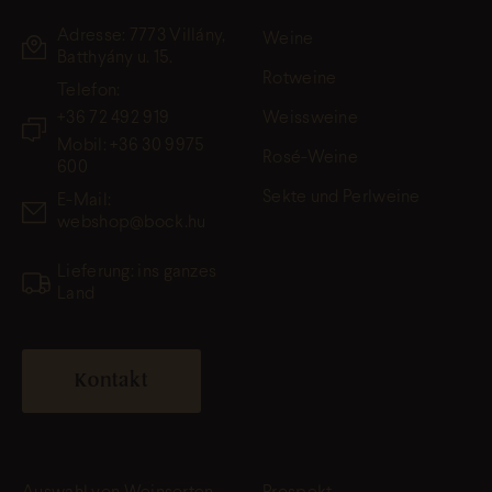
Adresse: 7773 Villány,
Weine
Batthyány u. 15.
Rotweine
Telefon:
+36 72 492 919
Weissweine
Mobil: +36 30 9975
Rosé-Weine
600
Sekte und Perlweine
E-Mail:
webshop@bock.hu
Lieferung: ins ganzes
Land
Kontakt