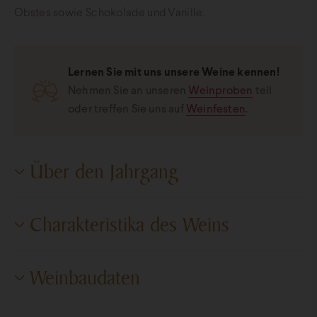
Obstes sowie Schokolade und Vanille.
Lernen Sie mit uns unsere Weine kennen!
Nehmen Sie an unseren
Weinproben
teil
oder treffen Sie uns auf
Weinfesten
.
Über den Jahrgang
Im Jahr 2011 führte der lange warme Sommer, der aus Sicht
Charakteristika des Weins
der Weintrauben günstig ist, zu einer herausragenden
Qualität. Auch der Hagel im Frühjahr führte zu keinen
großen Schäden im Weinbaugebiet. Die warmen
Süßegrad
Trocken
Weinbaudaten
Sommertage waren dank der erfrischenden Schauer
Zuckergehalt
1,3 g/l
erträglich, was auch an der Traubenernte sichtbar war. Ein
Erzeugungsgebiet