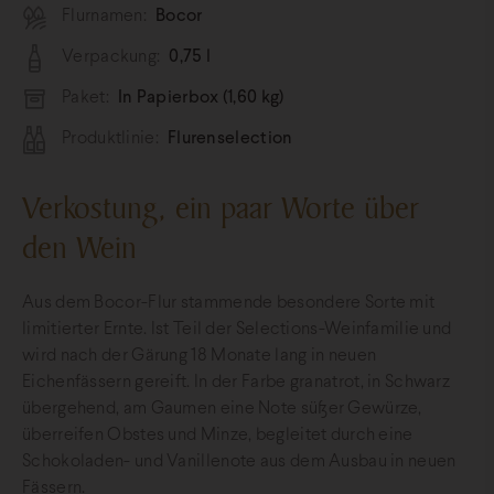
Flurnamen:
Bocor
Verpackung:
0,75 l
Paket:
In Papierbox (1,60 kg)
Produktlinie:
Flurenselection
Verkostung, ein paar Worte über
den Wein
Aus dem Bocor-Flur stammende besondere Sorte mit
limitierter Ernte. Ist Teil der Selections-Weinfamilie und
wird nach der Gärung 18 Monate lang in neuen
Eichenfässern gereift. In der Farbe granatrot, in Schwarz
übergehend, am Gaumen eine Note süßer Gewürze,
überreifen Obstes und Minze, begleitet durch eine
Schokoladen- und Vanillenote aus dem Ausbau in neuen
Fässern.