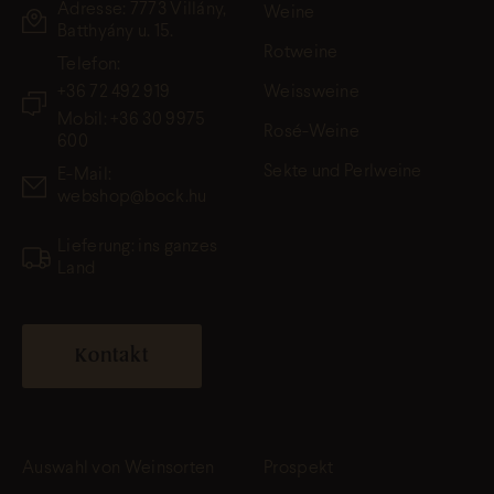
Adresse: 7773 Villány,
Weine
Batthyány u. 15.
Rotweine
Telefon:
+36 72 492 919
Weissweine
Mobil: +36 30 9975
Rosé-Weine
600
Sekte und Perlweine
E-Mail:
webshop@bock.hu
Lieferung: ins ganzes
Land
Kontakt
Auswahl von Weinsorten
Prospekt