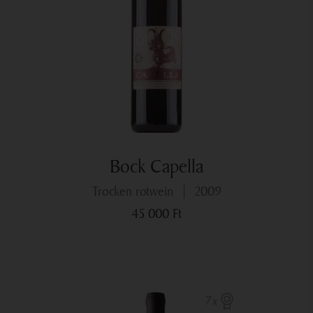
wurde das Wetter plötzlich regnerisch. Nicht wie in den
vorigen Jahren gab es Niederschlag mehrere Tage lang. Es
gab keine Woche ohne Regen. Die Temperaturen wurden
überraschend niedriger, aber dank der
Schutzvorkehrungen in rechter Zeit entwickelten sich
keine Infektionen.
Die unerwartete Verspätung war aber eine gute Taktik. ,
denn im Oktober gab es einen richtigen
Altweibersommer mit viel Sonnenschein, so wurden die
Bock Capella
Spätsorten auch ganz reif.
trocken rotwein
2009
Zusammenfassend kann man sagen, dass wir dieses Jahr
45 000
Ft
Weintrauben von hervorragender Qualität ernten konnten.
7x