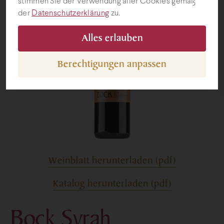
stimmen Sie der Verwendung aller Cookies gemäß
der
Datenschutzerklärung
zu.
Geschenke
Alles erlauben
Berechtigungen anpassen
Weinblatt herunterladen (pdf)
Katalog herunterladen (pdf)
Bock Syrah