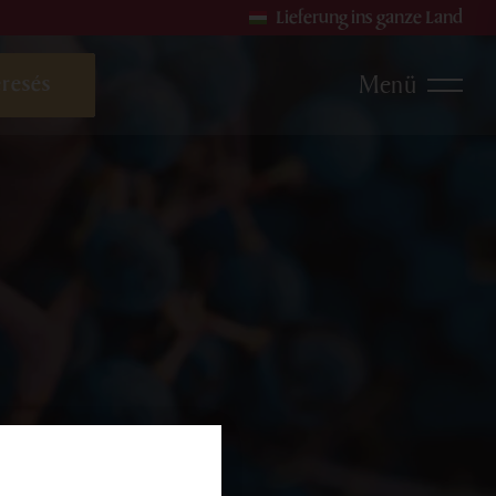
Lieferung ins ganze Land
Menü
sweine
Roséweine
Sekte und Perlweine
en
produkte