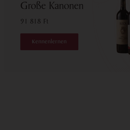
Große Kanonen
91 818
Ft
Kennenlernen
Abonnieren Sie den New
aus erster Hand von de