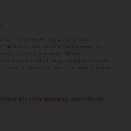
in
ránátos szél szegélyezi. Magas viszkozitásáról az
eg fűszeresség, érett szeder és feketecseresznye
érzete, lágy tanninan egészül ki. Hosszú
 hordóhasználat mellett pedig a komplex struktúra és
 vörösboros marhapörkölt. Érdemes nagyobb kehelyből
 Sie an unseren
Weinproben
teil oder treffen Sie