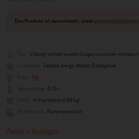
Das Produkt ist ausverkauft, unser
aktuelles Sortiment 
Typ:
Villányi védett eredetű super premium vörösbor 
Flurnamen:
Fekete-bergs, Makár, Ördögárok
Preis:
1 St
Verpackung:
0,75 l
Paket:
In Papierbox (1,60 kg)
Produktlinie:
Flurenselection
Auszeichnungen