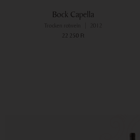
Bock Capella
trocken rotwein
2012
22 250
Ft