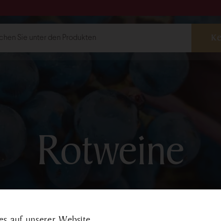
ebshop
Weine
Rotweine
Weis
Rotweine
Weinauswahl
shop@bock.hu
Schnapssort
 72 492 919
Traubenkern
s auf unserer Website