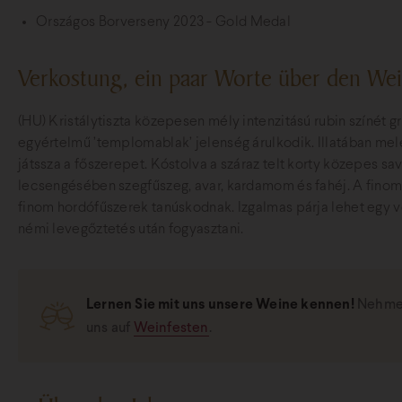
Országos Borverseny 2023 - Gold Medal
Verkostung, ein paar Worte über den We
(HU) Kristálytiszta közepesen mély intenzitású rubin színét g
egyértelmű ’templomablak’ jelenség árulkodik. Illatában mel
játssza a főszerepet. Kóstolva a száraz telt korty közepes sav
lecsengésében szegfűszeg, avar, kardamom és fahéj. A finom
finom hordófűszerek tanúskodnak. Izgalmas párja lehet egy
némi levegőztetés után fogyasztani.
Lernen Sie mit uns unsere Weine kennen!
Nehmen
uns auf
Weinfesten
.