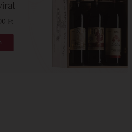
irat
700
Ft
n