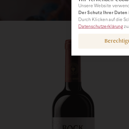
Unsere Website verwende
Der Schutz Ihrer Daten i
Durch Klicken auf die Sc
Datenschutzerklärung
zu
Berechti