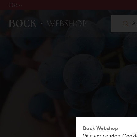
De
Hu
De
En
W
web
+36
Bock Webshop
Wir verwenden Cookie