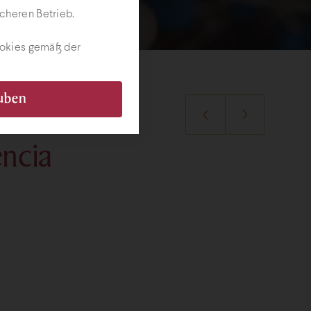
cheren Betrieb.
ookies gemäß der
auben
encia