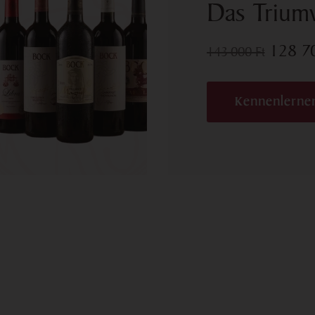
Das Triumv
128 
143 000
Ft
Kennenlerne
sletter, um
n besten