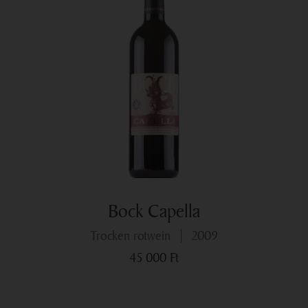
érett fürtöket lehetett szüretelni. A meleg nyár miatt a
pezsgő alapnak és rosé bornak való fajták szedése
korábban kezdődött a megszokottnál, augusztus 2.
dekádjában.
A jó szüreti kezdést a szeptemberi váratlan időjárása
torpantotta meg. Előző évektől eltérően több csapadék
hullott és több napon át. Nem volt hét, hogy ne esett
volna. A hőmérséklet is váratlanul lecsökkent, de a
megfelelően időzített védekezés hatására a fertőzések
mégsem alakultak ki.
Összességében elmondható, hogy kiváló minőségű,
Bock Capella
egészséges alapanyagot szüretelhettünk az idén.
trocken rotwein
2009
45 000
Ft