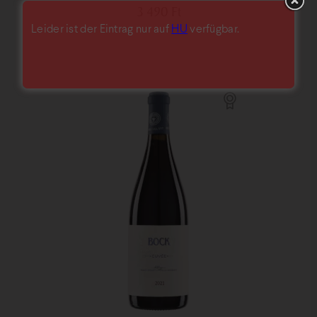
3 490
Ft
Leider ist der Eintrag nur auf
HU
verfügbar.