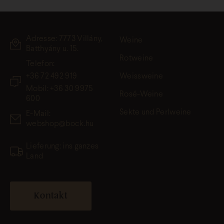
Adresse: 7773 Villány,
Weine
Batthyány u. 15.
Rotweine
Telefon:
+36 72 492 919
Weissweine
Mobil: +36 30 9975
Rosé-Weine
600
Sekte und Perlweine
E-Mail:
webshop@bock.hu
Lieferung: ins ganzes
Land
Kontakt