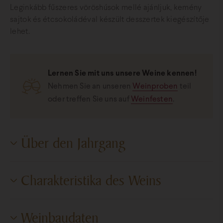
Leginkább fűszeres vöröshúsok mellé ajánljuk, kemény
sajtok és étcsokoládéval készült desszertek kiegészítője
lehet.
Lernen Sie mit uns unsere Weine kennen!
Nehmen Sie an unseren
Weinproben
teil
oder treffen Sie uns auf
Weinfesten
.
Über den Jahrgang
(HU) A korábbi évektől eltérően a tél igen hideg és száraz
Charakteristika des Weins
volt. A januári folyamatos mínuszok gondoskodtak a
későbbi betegségek kialakulásának csökkenéséről.
Süßegrad
Trocken
Weinbaudaten
A nagy hidegeket gyors kitavaszodás és fakadás követte.