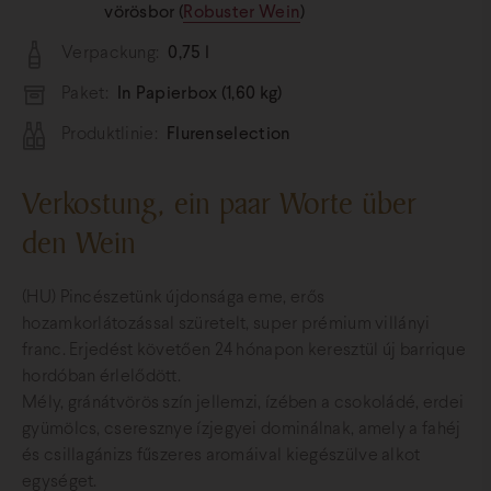
vörösbor (
Robuster Wein
)
Verpackung:
0,75 l
Paket:
In Papierbox (1,60 kg)
Produktlinie:
Flurenselection
Verkostung, ein paar Worte über
den Wein
(HU) Pincészetünk újdonsága eme, erős
hozamkorlátozással szüretelt, super prémium villányi
franc. Erjedést követően 24 hónapon keresztül új barrique
hordóban érlelődött.
Mély, gránátvörös szín jellemzi, ízében a csokoládé, erdei
gyümölcs, cseresznye ízjegyei dominálnak, amely a fahéj
és csillagánizs fűszeres aromáival kiegészülve alkot
egységet.