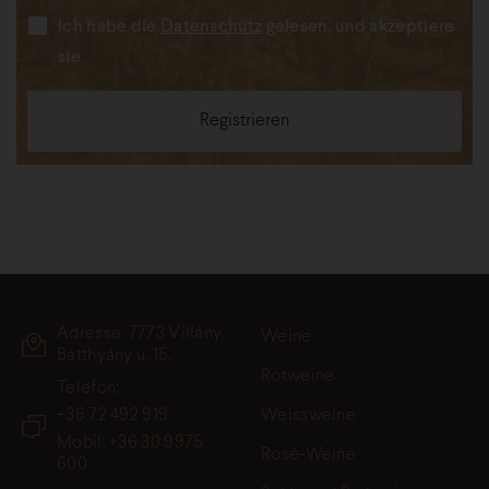
Ich habe die
Datenschutz
gelesen, und akzeptiere
sie
Adresse: 7773 Villány,
Weine
Batthyány u. 15.
Rotweine
Telefon:
+36 72 492 919
Weissweine
Mobil: +36 30 9975
Rosé-Weine
600