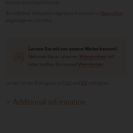
hazánk természeti kincse.
Bock&Mask Kékszőlőmagolajos Arcmaszk a
HappySkin
segítségével jött létre.
Lernen Sie mit uns unsere Weine kennen!
Nehmen Sie an unseren
Weinproben
teil
oder treffen Sie uns auf
Weinfesten
.
Leider ist der Eintrag nur auf
HU
und
EN
verfügbar.
Additional information
Additional information
Weight
0,2 kg