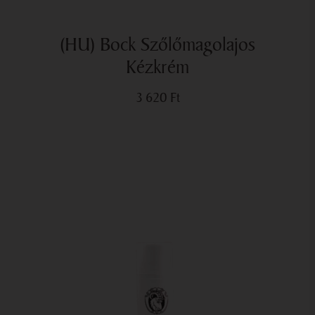
(HU) Bock Szőlőmagolajos
Kézkrém
3 620
Ft