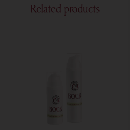
Related products
Dimensions
7 × 7 × 6 cm
Verpackung
100 gramm
Besondere
100% natürliche Komponente, Ohne
Merkmale
künstliche Duftstoffe, frei von
künstlichen Farbstoffen, Parabenfrei,
Konservierungsmittel frei, Vegan