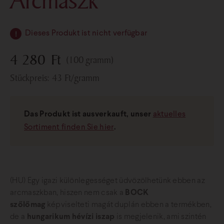
Arcmaszk
Dieses Produkt ist nicht verfügbar
4 280
Ft
(100 gramm)
Stückpreis:
43
Ft
/gramm
Das Produkt ist ausverkauft, unser
aktuelles
Sortiment finden Sie hier
.
(HU) Egy igazi különlegességet üdvözölhetünk ebben az
arcmaszkban, hiszen nem csak a
BOCK
szőlőmag
képviselteti magát duplán ebben a termékben,
de a
hungarikum hévízi iszap
is megjelenik, ami szintén