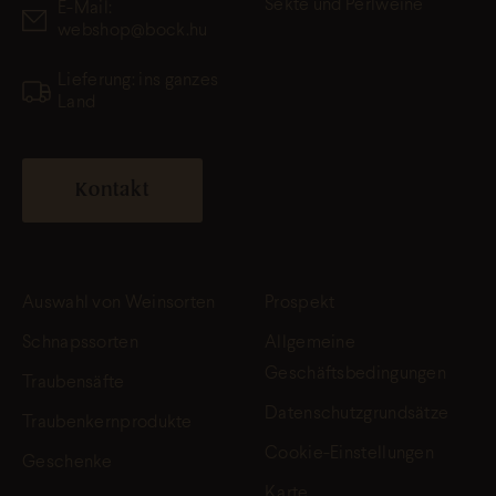
Sekte und Perlweine
E-Mail:
webshop@bock.hu
Lieferung: ins ganzes
Land
Kontakt
Auswahl von Weinsorten
Prospekt
Schnapssorten
Allgemeine
Geschäftsbedingungen
Traubensäfte
Datenschutzgrundsätze
Traubenkernprodukte
Cookie-Einstellungen
Geschenke
Karte