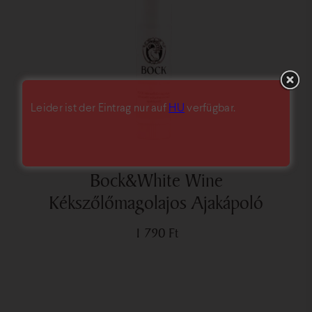
Leider ist der Eintrag nur auf
HU
verfügbar.
Bock&White Wine
Kékszőlőmagolajos Ajakápoló
1 790
Ft