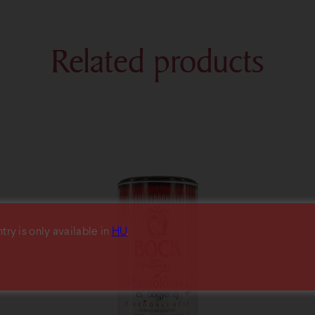
Weight
1 kg
Year of publication
2018
Related products
Binding
hardback
No. of pages
79
Author
Attila Hadnagy, Barbara Nemesné
ntry is only available in
HU
.