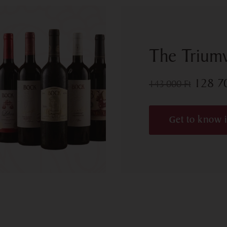
The Triumv
128 
143 000
Ft
Get to know i