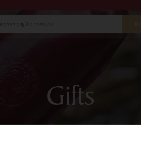
ebshop
Wines
Gifts
Whi
Red wines
Selection wi
shop@bock.hu
Pálinkas
 72 492 919
Grape-seed 