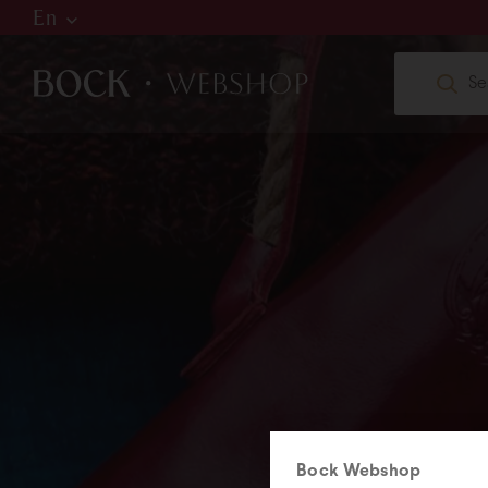
En
Hu
De
En
W
web
+36
Bock Webshop