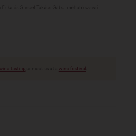
a Erika és Gundel Takács Gábor méltató szavai
wine tasting
or meet us at a
wine festival
.