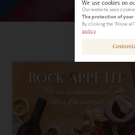
We use cookies on ou
Our website uses cookies
The protection of your 
By clicking the “Allow al
policy
.
Customi