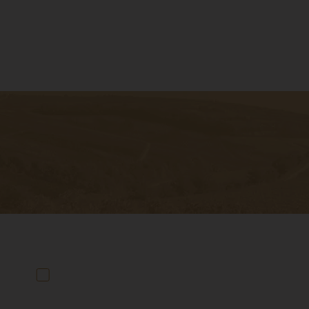
ter to get
bout the
I have read and accept the
Data Protection