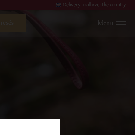
Delivery to all over the country
Menu
te wines
Rosé wines
Sparkling and effervescent
nes
wines
products