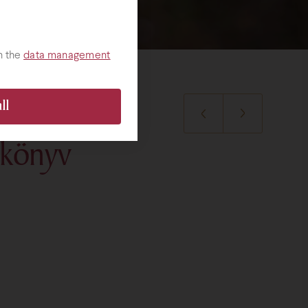
h the
data management
ll
skönyv