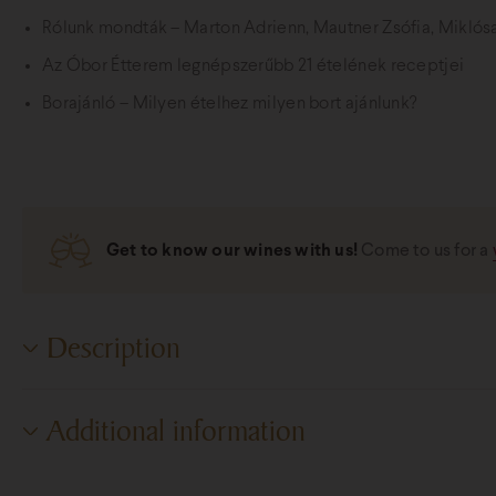
Rólunk mondták – Marton Adrienn, Mautner Zsófia, Miklós
Az Óbor Étterem legnépszerűbb 21 ételének receptjei
Borajánló – Milyen ételhez milyen bort ajánlunk?
Get to know our wines with us!
Come to us for a
Description
Description
Additional information
Sorry, this entry is only available in
HU
.
Additional information