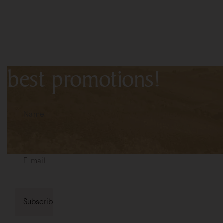
Subscribe to the newslet
first-hand information a
best promotions!