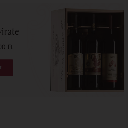
irate
700
Ft
t