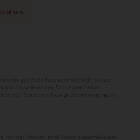
found here
.
csokorba gyűjtötték össze az elmúlt másfél évtized
ogásait. Így született meg Bock Appétit néven
ténettel fűszerezve a hazai gasztronómia rajongói is
ra, Hadnagy Attila és Tamás Róbert visszaemlékezése