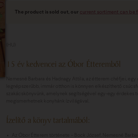
The product is sold out, our
current sortiment can be 
(HU)
15 év kedvencei az Óbor Étteremből
Nemesné Barbara és Hadnagy Attila, az étterem chéfjei, egy 
legnépszerűbb, immár otthon is könnyen elkészíthető csúcsf
szakácskönyvünk, amelynek segítségével egy-egy érdekes tör
megismerhetnek konyhánk ízvilágával.
Ízelítő a könyv tartalmából:
Az Óbor Étterem története – Bock József, Nemesné Barba