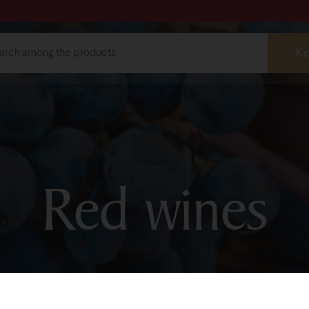
ebshop
Wines
Red wines
Whi
Red wines
Selection wi
shop@bock.hu
Pálinkas
 72 492 919
Grape-seed 