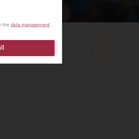
h the
data management
ll