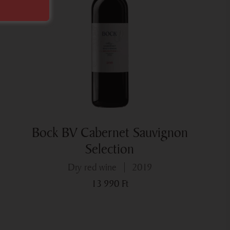
Bock BV Cabernet Sauvignon
Selection
dry red wine
2019
13 990
Ft