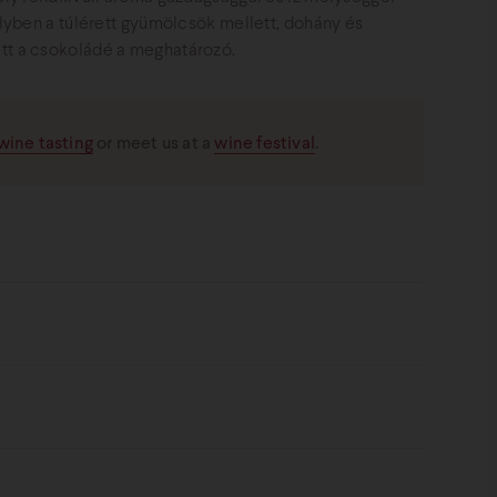
elyben a túlérett gyümölcsök mellett, dohány és
ett a csokoládé a meghatározó.
wine tasting
or meet us at a
wine festival
.
május végi virágzással. Júliusi forróság
meleg ősz. A szőlőültetvények 2-3 héttel korábban
szüret nem ért minket váratlanul.