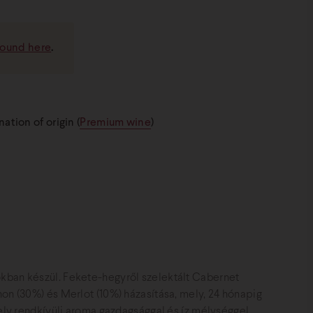
found here
.
tion of origin (
Premium wine
)
kban készül. Fekete-hegyről szelektált Cabernet
on (30%) és Merlot (10%) házasítása, mely, 24 hónapig
mely rendkívüli aroma gazdagsággal és íz mélységgel