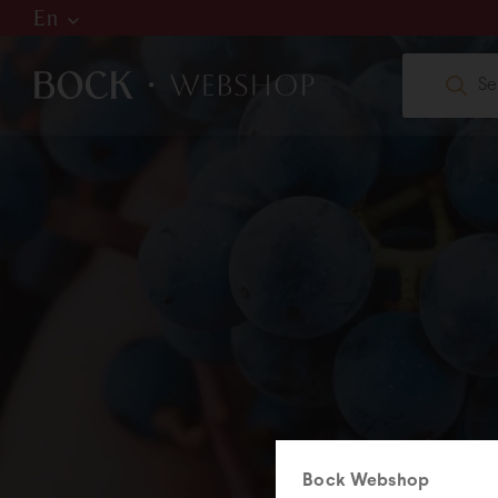
En
Hu
De
En
W
web
+36
Bock Webshop