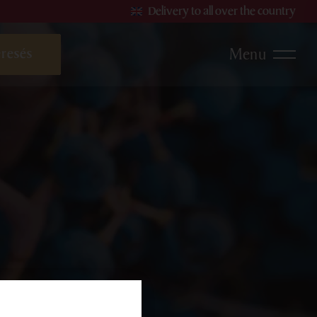
Delivery to all over the country
Menu
te wines
Rosé wines
Sparkling and effervescent
nes
wines
products