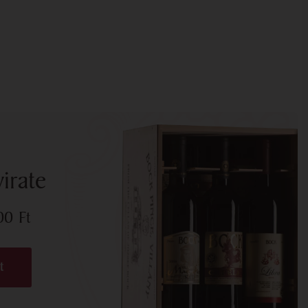
irate
700
Ft
t