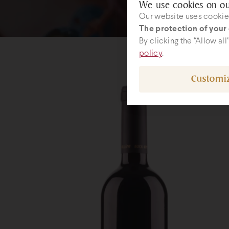
We use cookies on ou
Our website uses cookies
The protection of your 
By clicking the “Allow al
policy
.
Customi