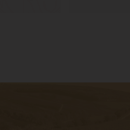
ter to get
bout the