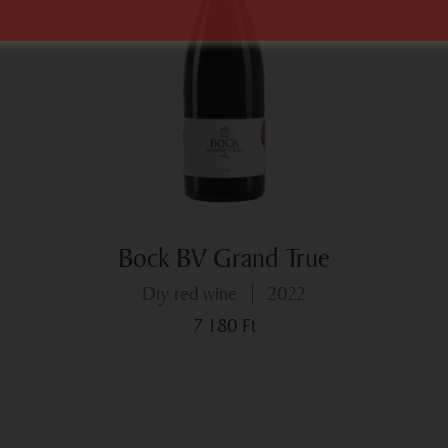
Bock BV Grand True
dry red wine
2022
7 180
Ft