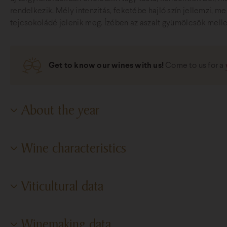
rendelkezik. Mély intenzitás, feketébe hajló szín jellemzi, m
tejcsokoládé jelenik meg. Ízében az aszalt gyümölcsök mell
Get to know our wines with us!
Come to us for a
About the year
2007-ben volt az eddigi legmelegebb tél, korai fakadással és 
Wine characteristics
rekordmeleggel, majd jótékony augusztusi esők után száraz, 
jártak az átlagos fejlettségi állapothoz képest. Tehát a korai 
Degree of dryness
Dry
Viticultural data
Sugar content
n.d.
Cultivation area
Villány Wine Region
Alcohol content
16.17%
Winemaking data