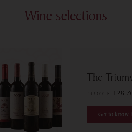
Wine selections
The Triumv
128 
143 000
Ft
Get to know i