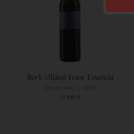
Bock Villányi Franc Essencia
dry red wine
2019
13 890
Ft